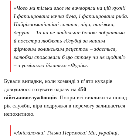
«Чого ми тільки вже не вичворяли на цій кухні!
І фарширована качка була, і фарширована риба.
Найрізноманітніші салати, піци, пиріжки,
деруни… Та чи не найбільше бойові побратими
й посестри люблять гОлубці за нашим
фірмовим волинським рецептом – здається,
залюбки споживали б цю страву чи не щодня!»
– з усмішкою ділиться «Фурія».
Бували випадки, коли команді з п’яти кухарів
доводилося готувати одразу на
450
військовослужбовців
. Попри всі виклики та понад
рік служби, віра подружжя в перемогу залишається
непохитною.
«Аніскілечки! Тільки Перемога! Ми, українці,