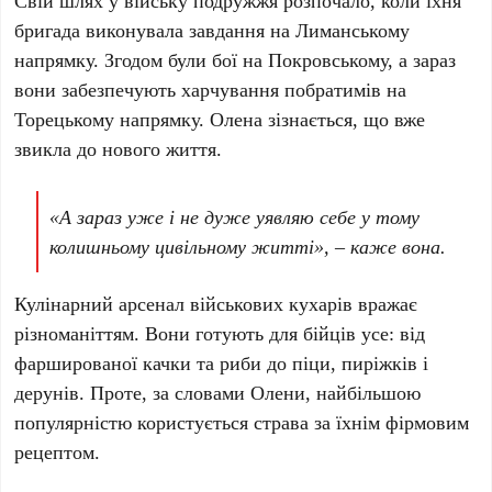
Свій шлях у війську подружжя розпочало, коли їхня
бригада виконувала завдання на Лиманському
напрямку. Згодом були бої на Покровському, а зараз
вони забезпечують харчування побратимів на
Торецькому напрямку. Олена зізнається, що вже
звикла до нового життя.
«А зараз уже і не дуже уявляю себе у тому
колишньому цивільному житті», – каже вона.
Кулінарний арсенал військових кухарів вражає
різноманіттям. Вони готують для бійців усе: від
фаршированої качки та риби до піци, пиріжків і
дерунів. Проте, за словами Олени, найбільшою
популярністю користується страва за їхнім фірмовим
рецептом.