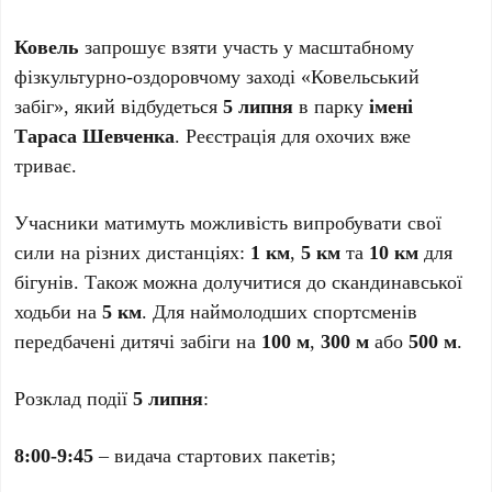
Ковель
запрошує взяти участь у масштабному
фізкультурно-оздоровчому заході «Ковельський
забіг», який відбудеться
5 липня
в парку
імені
Тараса Шевченка
. Реєстрація для охочих вже
триває.
Учасники матимуть можливість випробувати свої
сили на різних дистанціях:
1 км
,
5 км
та
10 км
для
бігунів. Також можна долучитися до скандинавської
ходьби на
5 км
. Для наймолодших спортсменів
передбачені дитячі забіги на
100 м
,
300 м
або
500 м
.
Розклад події
5 липня
:
8:00-9:45
– видача стартових пакетів;