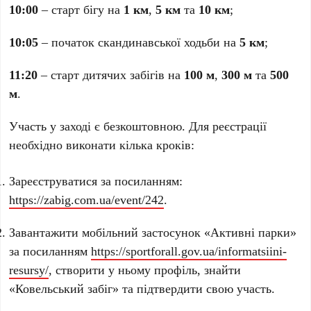
10:00
– старт бігу на
1 км
,
5 км
та
10 км
;
10:05
– початок скандинавської ходьби на
5 км
;
11:20
– старт дитячих забігів на
100 м
,
300 м
та
500
м
.
Участь у заході є безкоштовною. Для реєстрації
необхідно виконати кілька кроків:
Зареєструватися за посиланням:
https://zabig.com.ua/event/242
.
Завантажити мобільний застосунок «Активні парки»
за посиланням
https://sportforall.gov.ua/informatsiini-
resursy/
, створити у ньому профіль, знайти
«Ковельський забіг» та підтвердити свою участь.