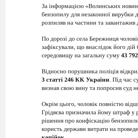
За інформацією «Волинських новин»
бензопилу для незаконної вирубки д
розпиляв на частини та завантажив 
По дорозі до села Бережниця чолові
зафіксували, що внаслідок його дій
середовищу на загальну суму
43 79
Відносно порушника поліція відкри
3 статті 246 КК України
. Під час 
визнав свою вину та попросив суд н
Окрім цього, чоловік повністю відш
Грідяєва призначила йому штраф у 
рішення про конфіскацію бензопили
користь держави витрати на проведе
копійок
.