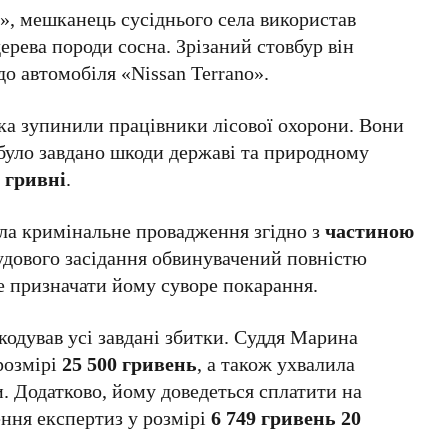
, мешканець сусіднього села використав
ерева породи сосна. Зрізаний стовбур він
до автомобіля «Nissan Terrano».
ка зупинили працівники лісової охорони. Вони
 було завдано шкоди державі та природному
2 гривні
.
ла кримінальне провадження згідно з
частиною
судового засідання обвинувачений повністю
е призначати йому суворе покарання.
кодував усі завдані збитки. Суддя Марина
розмірі
25 500 гривень
, а також ухвалила
. Додатково, йому доведеться сплатити на
ння експертиз у розмірі
6 749 гривень 20