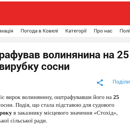
рмація
Погода в Ковелі
Категорії
Про нас
Полі
рафував волинянина на 25
 вирубку сосни
Поділи
ніс вирок волинянину, оштрафувавши його на
25
осни. Подія, що стала підставою для судового
 року
в заказнику місцевого значення «Стохід»,
кої сільської ради.