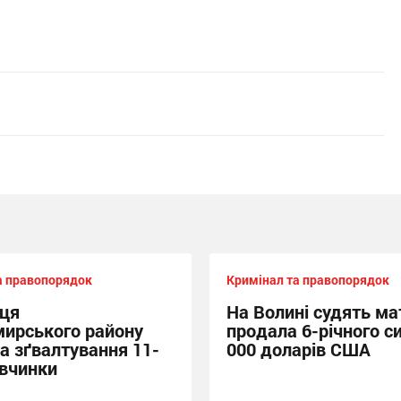
а правопорядок
Кримінал та правопорядок
ця
На Волині судять мат
ирського району
продала 6-річного си
за зґвалтування 11-
000 доларів США
івчинки