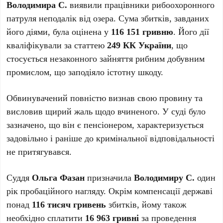
Володимира С.
виявили працівники рибоохоронного
патруля неподалік від озера. Сума збитків, завданих
його діями, була оцінена у
116 151 гривню
. Його дії
кваліфікували за статтею
249 КК України
, що
стосується незаконного зайняття рибним добувним
промислом, що заподіяло істотну шкоду.
Обвинувачений повністю визнав свою провину та
висловив щирий жаль щодо вчиненого. У суді було
зазначено, що він є пенсіонером, характеризується
задовільно і раніше до кримінальної відповідальності
не притягувався.
Суддя
Ольга Фазан
призначила
Володимиру С.
один
рік пробаційного нагляду. Окрім компенсації державі
понад
116 тисяч гривень
збитків, йому також
необхідно сплатити
16 963 гривні
за проведення