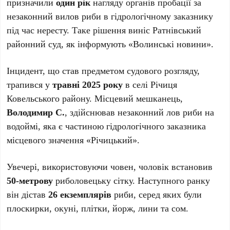
призначили
один рік
нагляду органів пробації за
незаконний вилов риби в гідрологічному заказнику
під час нересту. Таке рішення виніс Ратнівський
районний суд, як інформують «Волинські новини».
Інцидент, що став предметом судового розгляду,
трапився у
травні 2025 року
в селі Річиця
Ковельського району. Місцевий мешканець,
Володимир С.
, здійснював незаконний лов риби на
водоймі, яка є частиною гідрологічного заказника
місцевого значення «Річицький».
Увечері, використовуючи човен, чоловік встановив
50-метрову
риболовецьку сітку. Наступного ранку
він дістав
26 екземплярів
риби, серед яких були
плоскирки, окуні, плітки, йорж, лини та сом.