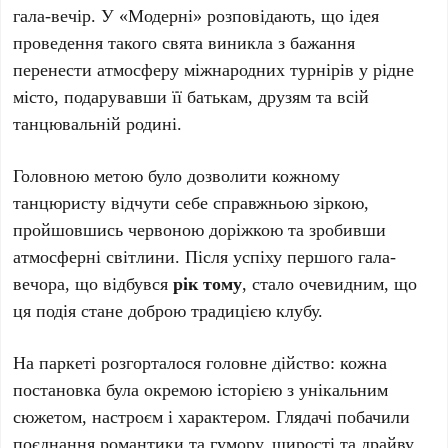
гала-вечір. У «Модерні» розповідають, що ідея
проведення такого свята виникла з бажання
перенести атмосферу міжнародних турнірів у рідне
місто, подарувавши її батькам, друзям та всій
танцювальній родині.
Головною метою було дозволити кожному
танцюристу відчути себе справжньою зіркою,
пройшовшись червоною доріжкою та зробивши
атмосферні світлини. Після успіху першого гала-
вечора, що відбувся
рік тому
, стало очевидним, що
ця подія стане доброю традицією клубу.
На паркеті розгорталося головне дійство: кожна
постановка була окремою історією з унікальним
сюжетом, настроєм і характером. Глядачі побачили
поєднання романтики та гумору, щирості та драйву,