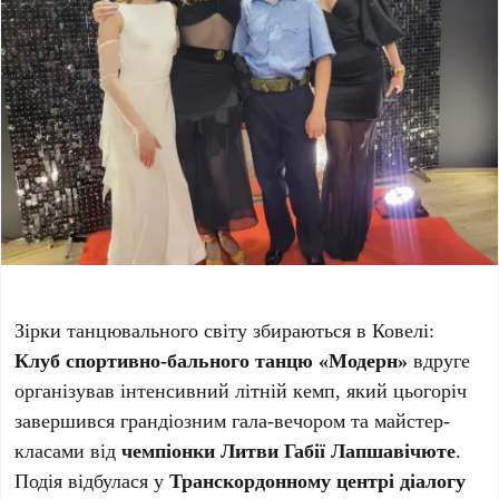
Зірки танцювального світу збираються в Ковелі:
Клуб спортивно-бального танцю «Модерн»
вдруге
організував інтенсивний літній кемп, який цьогоріч
завершився грандіозним гала-вечором та майстер-
класами від
чемпіонки Литви Габії Лапшавічюте
.
Подія відбулася у
Транскордонному центрі діалогу