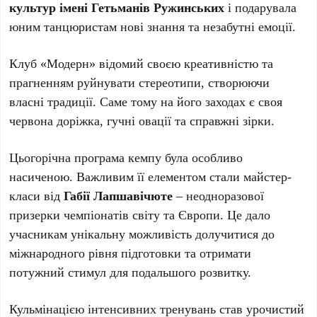
культур імені Гетьманів Ружинських
і подарувала
юним танцюристам нові знання та незабутні емоції.
Клуб «Модерн» відомий своєю креативністю та
прагненням руйнувати стереотипи, створюючи
власні традиції. Саме тому на його заходах є своя
червона доріжка, гучні овації та справжні зірки.
Цьогорічна програма кемпу була особливо
насиченою. Важливим її елементом стали майстер-
класи від
Габії Лапшавічюте
– неодноразової
призерки чемпіонатів світу та Європи. Це дало
учасникам унікальну можливість долучитися до
міжнародного рівня підготовки та отримати
потужний стимул для подальшого розвитку.
Кульмінацією інтенсивних тренувань став урочистий