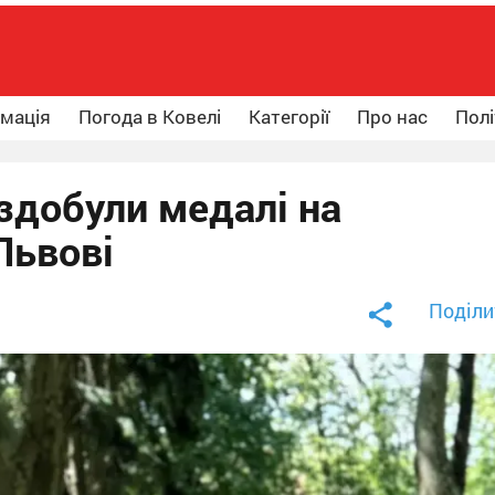
рмація
Погода в Ковелі
Категорії
Про нас
Полі
здобули медалі на
Львові
Поділи