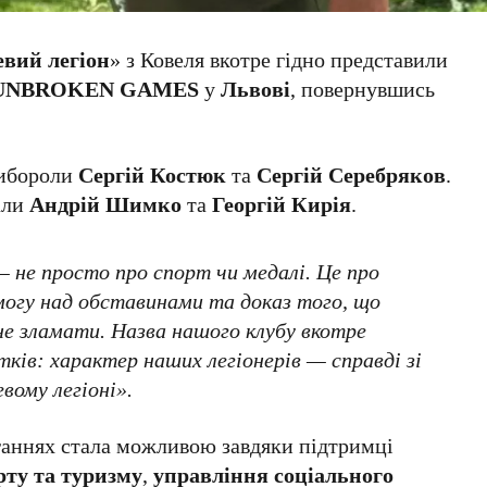
евий легіон
» з Ковеля вкотре гідно представили
UNBROKEN GAMES
у
Львові
, повернувшись
вибороли
Сергій Костюк
та
Сергій Серебряков
.
али
Андрій Шимко
та
Георгій Кирія
.
— не просто про спорт чи медалі. Це про
емогу над обставинами та доказ того, що
тне зламати. Назва нашого клубу вкотре
отків: характер наших легіонерів — справді зі
вому легіоні».
аганнях стала можливою завдяки підтримці
рту та туризму
,
управління соціального