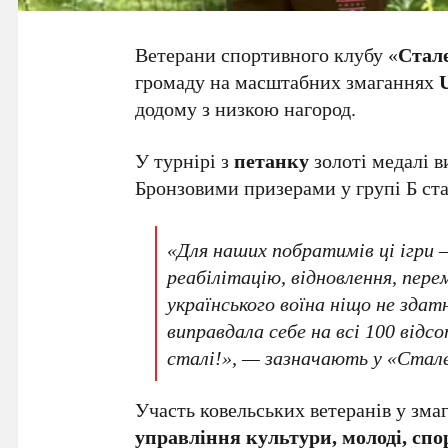
Ветерани спортивного клубу «
Стал
громаду на масштабних змаганнях
додому з низкою нагород.
У турнірі з
петанку
золоті медалі 
Бронзовими призерами у групі Б ст
«Для наших побратимів ці ігри 
реабілітацію, відновлення, пер
українського воїна ніщо не зда
виправдала себе на всі 100 відс
сталі!», — зазначають у «Стале
Участь ковельських ветеранів у зм
управління культури, молоді, спо