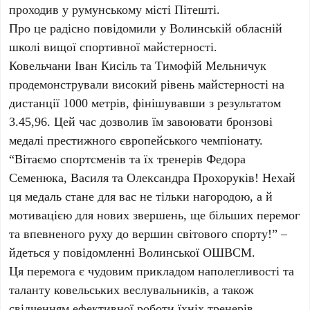
проходив у румунському місті Пітешті.
Про це радісно повідомили у Волинській обласній
школі вищої спортивної майстерності.
Ковельчани Іван Кисіль та Тимофій Мельничук
продемонстрували високий рівень майстерності на
дистанції 1000 метрів, фінішувавши з результатом
3.45,96. Цей час дозволив їм завоювати бронзові
медалі престижного європейського чемпіонату.
“Вітаємо спортсменів та їх тренерів Федора
Семенюка, Василя та Олександра Прохоруків! Нехай
ця медаль стане для вас не тільки нагородою, а й
мотивацією для нових звершень, ще більших перемог
та впевненого руху до вершин світового спорту!” –
йдеться у повідомленні Волинської ОШВСМ.
Ця перемога є чудовим прикладом наполегливості та
таланту ковельських веслувальників, а також
свідченням ефективної роботи їхніх тренерів.