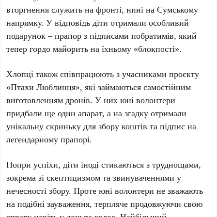
вторгнення служить на фронті, нині на Сумському
напрямку. У відповідь діти отримали особливий
подарунок – прапор з підписами побратимів, який
тепер гордо майорить на їхньому «блокпості».
Хлопці також співпрацюють з учасниками проєкту
«Птахи Люблинця», які займаються самостійним
виготовленням дронів. У них юні волонтери
придбали ще один апарат, а на згадку отримали
унікальну скриньку для збору коштів та підпис на
легендарному прапорі.
Попри успіхи, діти іноді стикаються з труднощами,
зокрема зі скептицизмом та звинуваченнями у
нечесності збору. Проте юні волонтери не зважають
на подібні зауваження, терпляче продовжуючи свою
справу навіть у дощ та холод. Найбільший