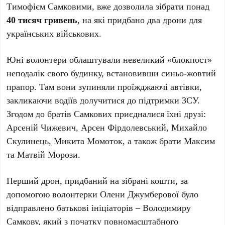
Тимофієм Самковими, вже дозволила зібрати понад
40 тисяч гривень
, на які придбано два дрони для
українських військових.
Юні волонтери облаштували невеликий «блокпост»
неподалік свого будинку, встановивши синьо-жовтий
прапор. Там вони зупиняли проїжджаючі автівки,
закликаючи водіїв долучитися до підтримки ЗСУ.
Згодом до братів Самкових приєдналися їхні друзі:
Арсеній Чижевич, Арсен Фірдолевський, Михайло
Скулинець, Микита Момоток, а також брати Максим
та Матвій Морози.
Перший дрон, придбаний на зібрані кошти, за
допомогою волонтерки Олени Джумберової було
відправлено батькові ініціаторів – Володимиру
Самкову, який з початку повномасштабного