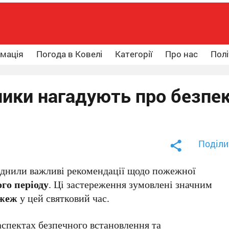
рмація
Погода в Ковелі
Категорії
Про нас
Полі
ники нагадують про безпе
Поділи
нили важливі рекомендації щодо пожежної
го періоду
. Ці застереження зумовлені значним
ожеж
у цей святковий час.
спектах безпечного встановлення та