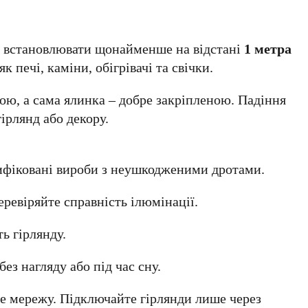
ід встановлювати щонайменше на відстані
1 метра
к печі, каміни, обігрівачі та свічки.
ною, а сама ялинка – добре закріпленою. Падіння
ірлянд або декору.
ифіковані вироби з неушкодженими дротами.
ревіряйте справність ілюмінації.
ь гірлянду.
ез нагляду або під час сну.
е мережу. Підключайте гірлянди лише через