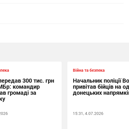
зпека
Війна та безпека
передав 300 тис. грн
Начальник поліції Во
МБр: командир
привітав бійців на о
ав громаді за
донецьких напрямкі
ку
.2026
15:31, 4.07.2026