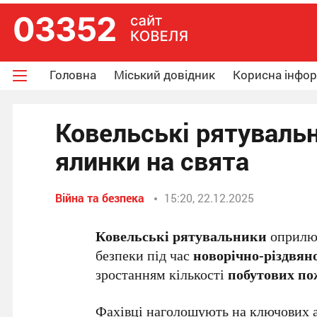
Головна
Міський довідник
Корисна інфо
Ковельські рятуваль
ялинки на свята
Війна та безпека
15:20, 22.12.2025
Ковельські рятувальники
оприлюд
безпеки під час
новорічно-різдвяно
зростанням кількості
побутових п
Фахівці наголошують на ключових а