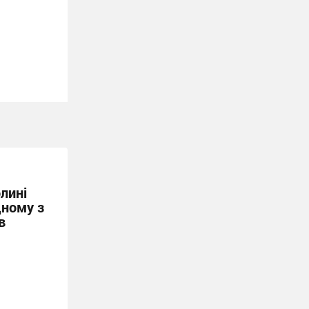
лині
дному з
в