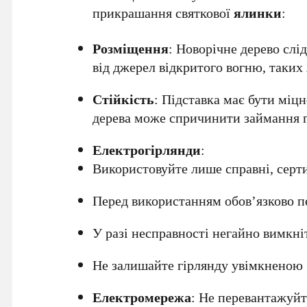
прикрашання святкової
ялинки
:
Розміщення
: Новорічне дерево сл
від джерел відкритого вогню, таких я
Стійкість
: Підставка має бути міц
дерева може спричинити займання г
Електрогірлянди
:
Використовуйте лише справні, серт
Перед використанням обов’язково пе
У разі несправності негайно вимкніт
Не залишайте гірлянду увімкненою б
Електромережа
: Не перевантажуйт