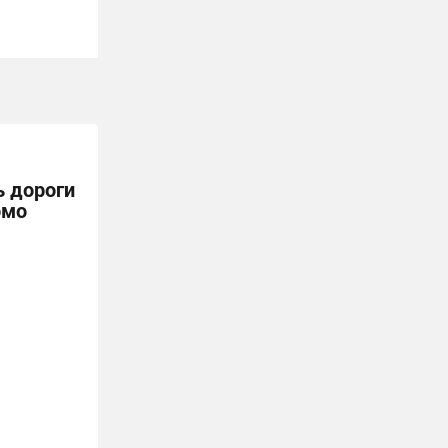
ь дороги
омо