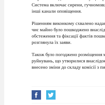
Система включає сирени, гучномовц
інші канали оповіщення.
Рішенням виконкому схвалено нада
чиє майно було пошкоджено внаслідо
обстеження та фіксації фактів пош
розглянула їх заяви.
Також було погоджено розміщення мі
руйнувань, що утворилися внаслідок 
внесено зміни до складу комісії з п