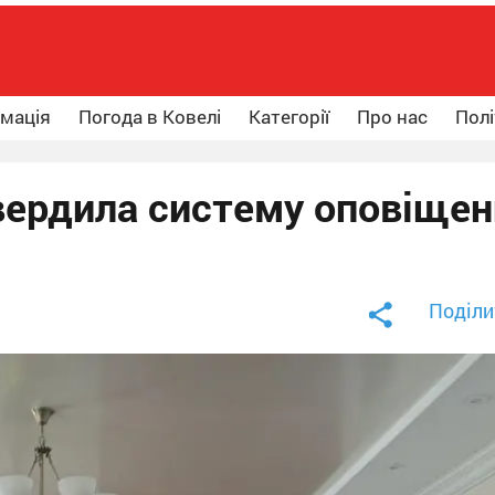
рмація
Погода в Ковелі
Категорії
Про нас
Полі
вердила систему оповіщен
Поділи