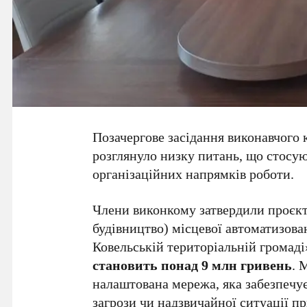
Позачергове засідання виконавчого к
розглянуло низку питань, що стосу
організаційних напрямків роботи.
Члени виконкому затвердили проєк
будівництво) місцевої автоматизова
Ковельській територіальній громаді
становить понад 9 млн гривень
. 
налаштована мережа, яка забезпечу
загрози чи надзвичайної ситуації п