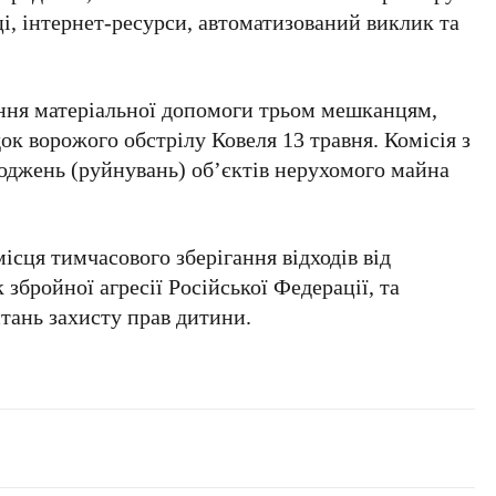
і, інтернет‑ресурси, автоматизований виклик та
ння матеріальної допомоги трьом мешканцям,
к ворожого обстрілу Ковеля 13 травня. Комісія з
коджень (руйнувань) об’єктів нерухомого майна
сця тимчасового зберігання відходів від
збройної агресії Російської Федерації, та
итань захисту прав дитини.