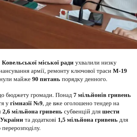
и
Ковельської міської ради
ухвалили низку
нансування армії, ремонту ключової траси
М-19
лянули майже
90 питань
порядку денного.
и до бюджету громади. Понад
7 мільйонів гривень
тя у
гімназії №9
, де вже оголошено тендер на
и
2,6 мільйона гривень
субвенцій для
шести
 України
та додаткові
1,5 мільйона гривень
для
 перерозподілу.