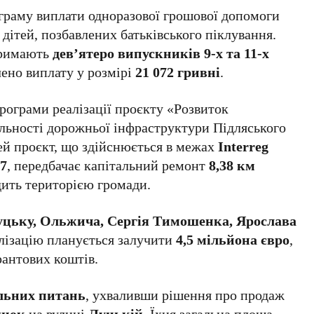
ограму виплати одноразової грошової допомоги
 дітей, позбавлених батьківського піклування.
тримають
дев’ятеро випускників 9-х та 11-х
чено виплату у розмірі
21 072 гривні
.
рограми реалізації проєкту «Розвиток
ільності дорожньої інфраструктури Підляського
Цей проєкт, що здійснюється в межах
Interreg
7
, передбачає капітальний ремонт
8,38 км
дить територією громади.
цьку, Ольжича, Сергія Тимошенка, Ярослава
алізацію планується залучити
4,5 мільйона євро
,
антових коштів.
ельних питань
, ухваливши рішення про продаж
янок
на вулиці
Луцькій
. Їхня загальна площа