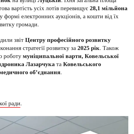
ртова вартість усіх лотів перевищує
28,1 мільйона
у формі електронних аукціонів, а кошти від їх
звитку громади.
рдили звіт
Центру професійного розвитку
конання стратегії розвитку за
2025 рік
. Також
ро роботу
муніципальної варти, Ковельської
Андроника Лазарчука
та
Ковельського
 медичного об’єднання
.
кої ради
.