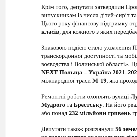
Крім того, депутати затвердили Пр
випускникам із числа дітей-сиріт та
Цього року фінансову підтримку о
класів
, для кожного з яких передба
Знаковою подією стало ухвалення П
транскордонної доступності та моб
воєводства і Волинської області». 
NEXT Польща – Україна 2021–202
міжнародної траси
М-19
, яка прохо
Ремонтні роботи охоплять вулиці
Лу
Мудрого
та
Брестську
. На його ре
або понад
232 мільйони гривень
гр
Депутати також розглянули
56 зем
на торгах
чотирьох земельних діл