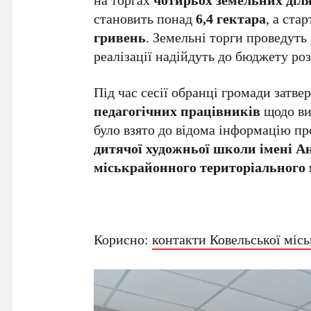
становить понад
6,4 гектара
, а ста
гривень
. Земельні торги проведуть 
реалізації надійдуть до бюджету ро
Під час сесії обранці громади затве
педагогічних працівників
щодо ви
було взято до відома інформацію п
дитячої художньої школи імені 
міськрайонного територіального
Корисно:
контакти Ковельської місь