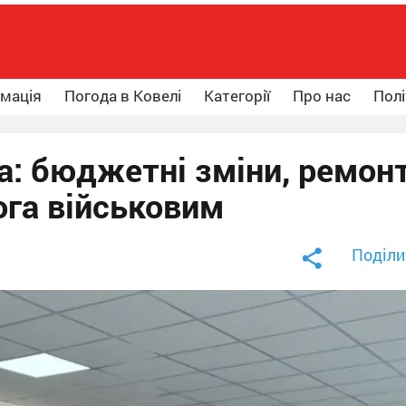
рмація
Погода в Ковелі
Категорії
Про нас
Полі
а: бюджетні зміни, ремон
ога військовим
Поділи