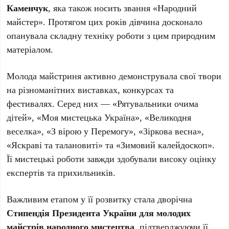
Каменчук
, яка також носить звання «Народний
майстер». Протягом цих років дівчина досконало
опанувала складну техніку роботи з цим природним
матеріалом.
Молода майстриня активно демонструвала свої твори
на різноманітних виставках, конкурсах та
фестивалях. Серед них — «Рятувальники очима
дітей», «Моя мистецька Україна», «Великодня
веселка», «З вірою у Перемогу», «Зіркова весна»,
«Яскраві та талановиті» та «Зимовий калейдоскоп».
Її мистецькі роботи завжди здобували високу оцінку
експертів та прихильників.
Важливим етапом у її розвитку стала дворічна
Стипендія Президента України для молодих
майстрів народного мистецтва
, підтверджуючи її