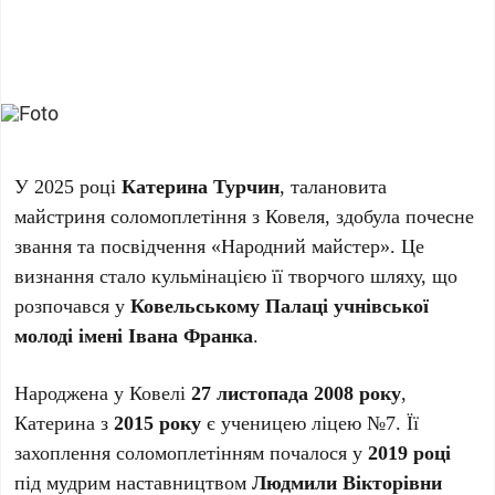
У 2025 році
Катерина Турчин
, талановита
майстриня соломоплетіння з Ковеля, здобула почесне
звання та посвідчення «Народний майстер». Це
визнання стало кульмінацією її творчого шляху, що
розпочався у
Ковельському Палаці учнівської
молоді імені Івана Франка
.
Народжена у Ковелі
27 листопада 2008 року
,
Катерина з
2015 року
є ученицею ліцею №7. Її
захоплення соломоплетінням почалося у
2019 році
під мудрим наставництвом
Людмили Вікторівни