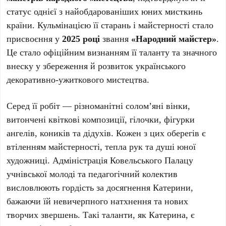
статус однієї з найобдарованіших юних мисткинь
країни. Кульмінацією її старань і майстерності стало
присвоєння у
2025 році
звання
«Народний майстер»
.
Це стало офіційним визнанням її таланту та значного
внеску у збереження й розвиток українського
декоративно-ужиткового мистецтва.
Серед її робіт — різноманітні солом’яні вінки,
витончені квіткові композиції, гілочки, фігурки
ангелів, коників та дідухів. Кожен з цих оберегів є
втіленням майстерності, тепла рук та душі юної
художниці. Адміністрація Ковельського Палацу
учнівської молоді та педагогічний колектив
висловлюють гордість за досягнення Катерини,
бажаючи їй невичерпного натхнення та нових
творчих звершень. Такі таланти, як Катерина, є