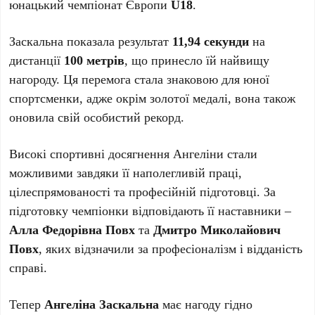
юнацький чемпіонат Європи
U18
.
Заскальна показала результат
11,94 секунди
на
дистанції
100 метрів
, що принесло їй найвищу
нагороду. Ця перемога стала знаковою для юної
спортсменки, адже окрім золотої медалі, вона також
оновила свій особистий рекорд.
Високі спортивні досягнення Ангеліни стали
можливими завдяки її наполегливій праці,
цілеспрямованості та професійній підготовці. За
підготовку чемпіонки відповідають її наставники –
Алла Федорівна Повх
та
Дмитро Миколайович
Повх
, яких відзначили за професіоналізм і відданість
справі.
Тепер
Ангеліна Заскальна
має нагоду гідно