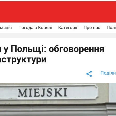
рмація
Погода в Ковелі
Категорії
Про нас
Полі
 у Польщі: обговорення
аструктури
Поділи