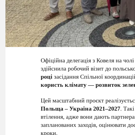
Офіційна делегація з Ковеля на чолі
здійснила робочий візит до польськ
році
засідання Спільної координаці
користь клімату — розвиток зеле
Цей масштабний проєкт реалізуєть
Польща – Україна 2021–2027
. Так
втілення, адже вони дають партнер
запланованих заходів, оцінювати до
кроки.