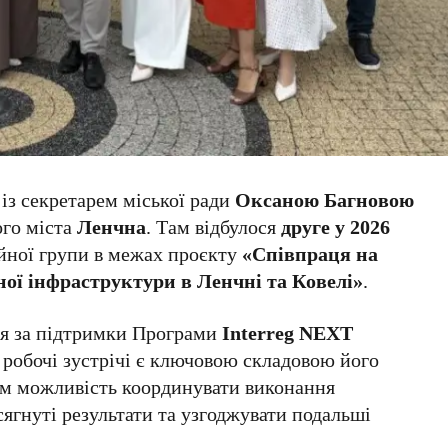
 із секретарем міської ради
Оксаною Багновою
ого міста
Ленчна
. Там відбулося
друге у 2026
йної групи в межах проєкту
«Співпраця на
ної інфраструктури в Ленчні та Ковелі»
.
ся за підтримки Програми
Interreg NEXT
і робочі зустрічі є ключовою складовою його
ам можливість координувати виконання
сягнуті результати та узгоджувати подальші