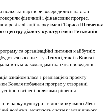
та польські партнери зосередилися на стані
бговорили фізичний і фінансовий прогрес.
пи ревіталізації парку
імені Тараса Шевченка
го центру діалогу культур імені Гетьманів
рограму та організаційні питання майбутніх
ідбудуться восени як у
Ленчні
, так і в
Ковелі
.
альність між командами за їхнє проведення.
ація ознайомилася з реалізацією проєкту
ики Ковеля побачили прогрес у створенні
 успішно втілені поляками рішення.
ні в парку культури і відпочинку
імені Лесі
ідні доріжки, монтують систему зовнішнього