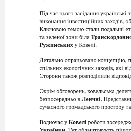
Під час цього засідання українські 
виконання інвестиційних заходів, о
Ключовою темою стали подальші ета
та зеленої зони біля
Транскордонно
Ружинських
у Ковелі.
Детально опрацьовано концепцію, п
спільних екологічних заходів, які в
Сторони також розподілили відповід
Окрім обговорень, ковельська делег
безпосередньо в
Ленчні
. Представн
сучасного громадського простору та
Водночас у
Ковелі
роботи зосередже
Українки
. Тут облаштовують пішох