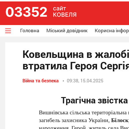
Головна
Міський довідник
Корисна інфо
Ковельщина в жалобі
втратила Героя Сергі
Війна та безпека
09:38, 15.04.2025
Трагічна звістк
Вишнівська сільська територіальна
загибель захисника України,
Білоск
народження. Герой, житель села Висо