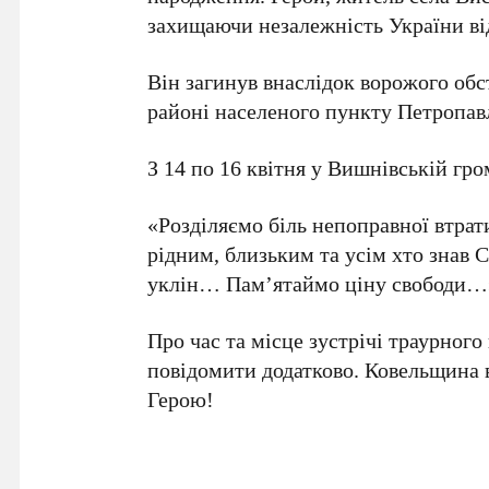
захищаючи незалежність України від
Він загинув внаслідок ворожого обс
районі населеного пункту Петропавл
З 14 по 16 квітня у Вишнівській гр
«Розділяємо біль непоправної втрат
рідним, близьким та усім хто знав 
уклін… Пам’ятаймо ціну свободи…
Про час та місце зустрічі траурного
повідомити додатково. Ковельщина в
Герою!