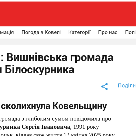
рмація
Погода в Ковелі
Категорії
Про нас
Полі
: Вишнівська громада
я Білоскурника
Поділи
а сколихнула Ковельщину
 громада з глибоким сумом повідомила про
урника Сергія Івановича
, 1991 року
цьк, віддав своє життя 12 квітня 2025 року,