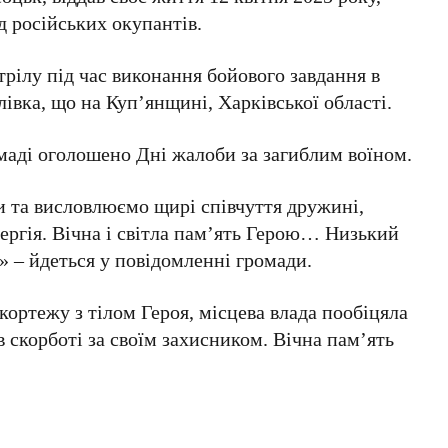
 російських окупантів.
трілу під час виконання бойового завдання в
івка, що на Куп’янщині, Харківської області.
омаді оголошено Дні жалоби за загиблим воїном.
и та висловлюємо щирі співчуття дружині,
Сергія. Вічна і світла пам’ять Герою… Низький
»
– йдеться у повідомленні громади.
 кортежу з тілом Героя, місцева влада пообіцяла
 скорботі за своїм захисником. Вічна пам’ять