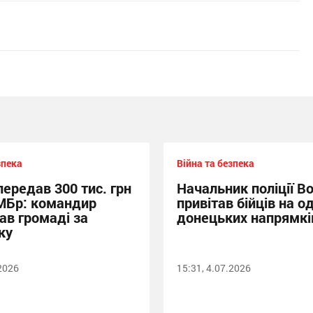
зпека
Війна та безпека
передав 300 тис. грн
Начальник поліції Во
МБр: командир
привітав бійців на о
ав громаді за
донецьких напрямкі
ку
.2026
15:31, 4.07.2026