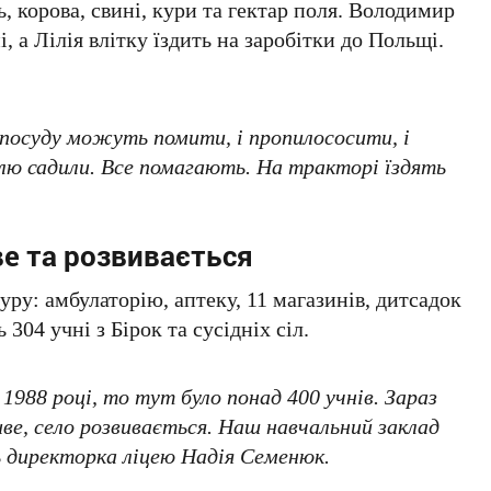
, корова, свині, кури та гектар поля. Володимир
 а Лілія влітку їздить на заробітки до Польщі.
 посуду можуть помити, і пропилососити, і
плю садили. Все помагають. На тракторі їздять
е та розвивається
ру: амбулаторію, аптеку, 11 магазинів, дитсадок
304 учні з Бірок та сусідніх сіл.
1988 році, то тут було понад 400 учнів. Зараз
ве, село розвивається. Наш навчальний заклад
 директорка ліцею Надія Семенюк.