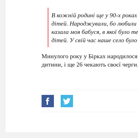
В кожній родині ще у 90-х роках 
дітей. Народжували, бо любили д
казала моя бабуся, в якої було 
дітей. У свій час наше село бу
Минулого року у Бірках народилося 
дитини, і ще 26 чекають своєї черги