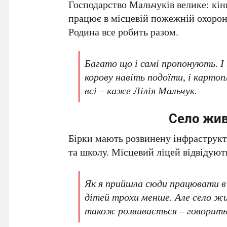
Господарство Мальчуків велике: кінь
працює в місцевій пожежній охороні,
Родина все робить разом.
Багато що і самі пропонують. І
корову навіть подоїти, і карто
всі – каже Лілія Мальчук.
Село жив
Бірки мають розвинену інфраструкту
та школу. Місцевий ліцей відвідують 
Як я прийшла сюди працювати в 
дітей трохи менше. Але село жи
також розвивається – говорить