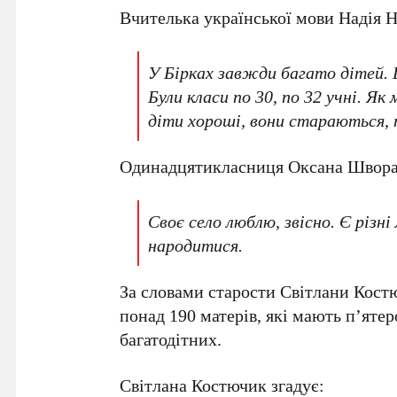
Вчителька української мови Надія Н
У Бірках завжди багато дітей. 
Були класи по 30, по 32 учні. Як
діти хороші, вони стараються, 
Одинадцятикласниця Оксана Шворак
Своє село люблю, звісно. Є різні
народитися.
За словами старости Світлани Костю
понад 190 матерів, які мають п’ятер
багатодітних.
Світлана Костючик згадує: