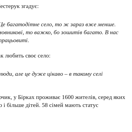
естерук згадує:
Це багатодітне село, то ж зараз вже менше.
 мовникові, то важко, бо зошитів багато. В нас
працьовиті.
 любить своє село:
 люди, але це дуже цікаво – в такому селі
чик, у Бірках проживає 1600 жителів, серед яких
о і більше дітей. 58 сімей мають статус