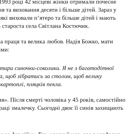
1993 році 42 місцеві жінки отримали почесне
 та виховання десяти і більше дітей. Зараз у
які виховали п’ятеро та більше дітей і мають
а староста села Світлана Костючик.
а праця та велика любов. Надія Божко, мати
ами:
тири синочки-соколики. Я не з багатодітної
ла, щоб зібратись за столом, щоб велику
артоплі, пляцків пекла.
». Після смерті чоловіка у 45 років, самостійно
раці змалечку. Сьогодні двоє її синів захищають