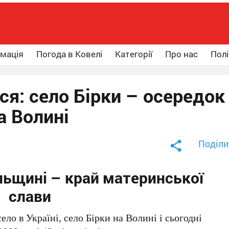
рмація
Погода в Ковелі
Категорії
Про нас
Полі
я: село Бірки – осередок
а Волині
Поділи
льщині – край материнської
слави
ело в Україні, село Бірки на Волині і сьогодні