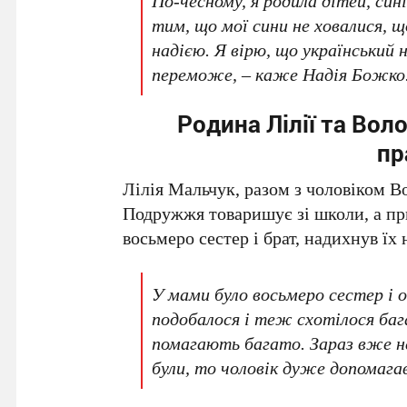
По-чесному, я родила дітей, сині
тим, що мої сини не ховалися, щ
надією. Я вірю, що український н
переможе, – каже Надія Божко
Родина Лілії та Во
пр
Лілія Мальчук, разом з чоловіком В
Подружжя товаришує зі школи, а при
восьмеро сестер і брат, надихнув їх 
У мами було восьмеро сестер і 
подобалося і теж схотілося бага
помагають багато. Зараз вже не
були, то чоловік дуже допомага