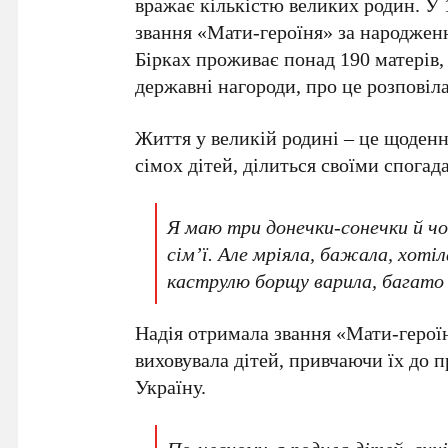
вражає кількістю великих родин. У 
звання «Мати-героїня» за народження
Бірках проживає понад 190 матерів, 
державні нагороди, про це розповіл
Життя у великій родині – це щоденн
сімох дітей, ділиться своїми спогад
Я маю три донечки-сонечки й чо
сім’ї. Але мріяла, бажала, хоті
каструлю борщу варила, багато к
Надія отримала звання «Мати-героїня
виховувала дітей, привчаючи їх до п
Україну.