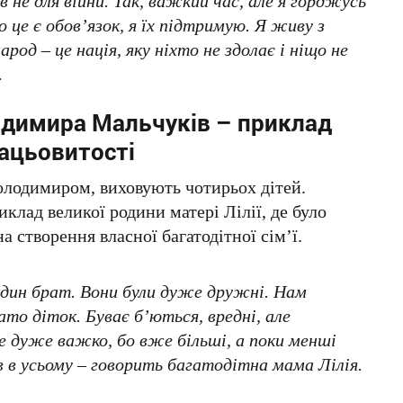
в не для війни. Так, важкий час, але я горджусь
о це є обов’язок, я їх підтримую. Я живу з
арод – це нація, яку ніхто не здолає і ніщо не
.
лодимира Мальчуків – приклад
ацьовитості
олодимиром, виховують чотирьох дітей.
клад великої родини матері Лілії, де було
на створення власної багатодітної сім’ї.
один брат. Вони були дуже дружні. Нам
то діток. Буває б’ються, вредні, але
 дуже важко, бо вже більші, а поки менші
в в усьому – говорить багатодітна мама Лілія.