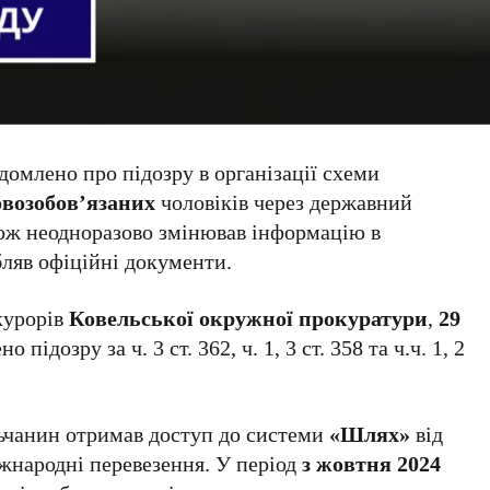
домлено про підозру в організації схеми
овозобов’язаних
чоловіків через державний
кож неодноразово змінював інформацію в
бляв офіційні документи.
курорів
Ковельської окружної прокуратури
,
29
підозру за ч. 3 ст. 362, ч. 1, 3 ст. 358 та ч.ч. 1, 2
льчанин отримав доступ до системи
«Шлях»
від
іжнародні перевезення. У період
з жовтня 2024