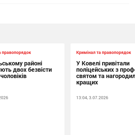
а правопорядок
Кримінал та правопорядок
ьському районі
У Ковелі привітали
ють двох безвісти
поліцейських з про
чоловіків
святом та нагороди
кращих
.2026
13:04, 3.07.2026