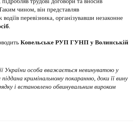
, підробляв трудові договори та вносив
 Таким чином, він представляв
к водіїв перевізника, організувавши незаконне
осіб
.
роводить
Ковельське РУП ГУНП у Волинській
ії України особа вважається невинуватою у
 піддана кримінальному покаранню, доки її вину
орядку і встановлено обвинувальним вироком