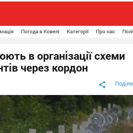
рмація
Погода в Ковелі
Категорії
Про нас
Полі
ють в організації схеми
тів через кордон
Поділи