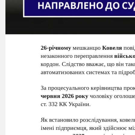
26-річному
мешканцю
Ковеля
пові
незаконного переправлення
військ
кордон. Слідство вважає, що він та
автоматизованих системах та підро
За процесуального керівництва про
червня 2026 року
чоловіку оголошено 
ст. 332 КК України.
Як встановило розслідування, кове
імені підприємця, який здійснює м