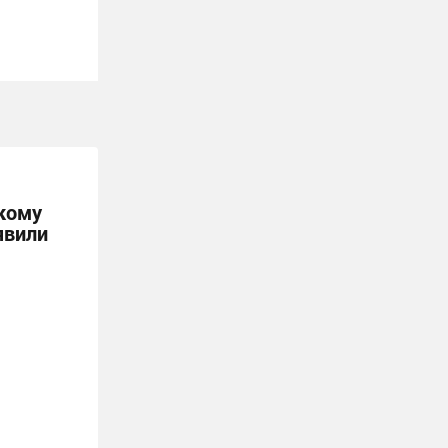
кому
явили