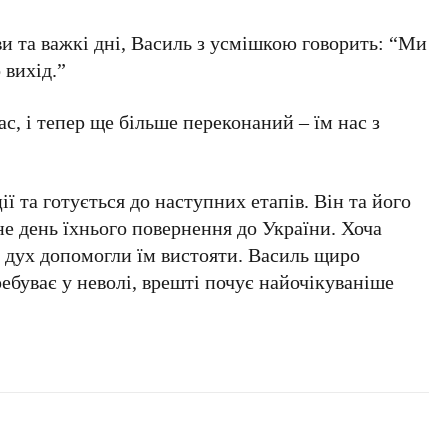
и та важкі дні, Василь з усмішкою говорить: “Ми
 вихід.”
с, і тепер ще більше переконаний – їм нас з
ії та готується до наступних етапів. Він та його
е день їхнього повернення до України. Хоча
й дух допомогли їм вистояти. Василь щиро
ребуває у неволі, врешті почує найочікуваніше