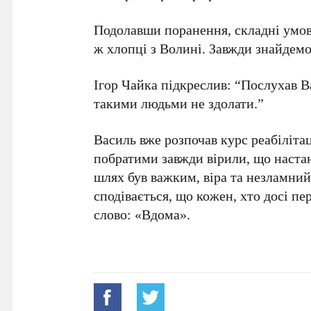
Подолавши поранення, складні умов
ж хлопці з Волині. Завжди знайдемо
Ігор Чайка підкреслив: “Послухав Ва
такими людьми не здолати.”
Василь вже розпочав курс реабілітац
побратими завжди вірили, що настан
шлях був важким, віра та незламни
сподівається, що кожен, хто досі пе
слово: «Вдома».