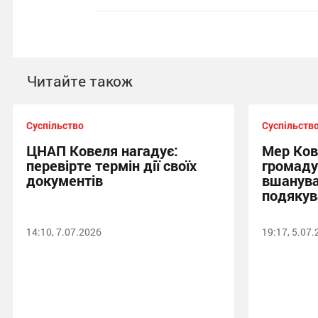
Читайте також
Суспільство
Суспільств
ЦНАП Ковеля нагадує:
Мер Ков
перевірте термін дії своїх
громаду
документів
вшанува
подякув
14:10, 7.07.2026
19:17, 5.07