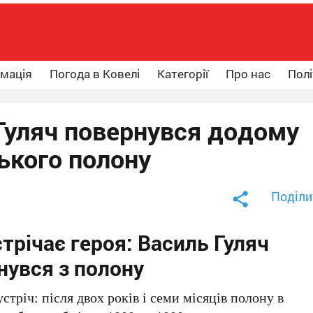
рмація
Погода в Ковелі
Категорії
Про нас
Полі
Гуляч повернувся додому
ського полону
Поділи
трічає героя: Василь Гуляч
нувся з полону
стріч: після двох років і семи місяців полону в