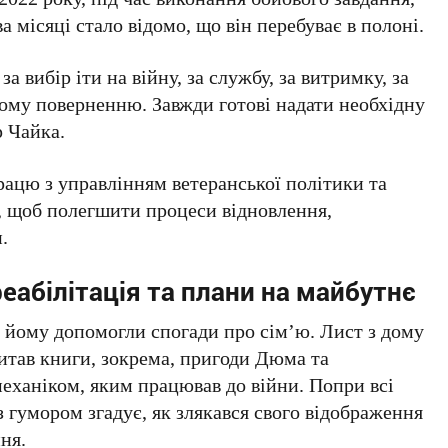
а місяці стало відомо, що він перебуває в полоні.
а вибір іти на війну, за службу, за витримку, за
ому поверненню. Завжди готові надати необхідну
р Чайка.
ацю з управлінням ветеранської політики та
в, щоб полегшити процеси відновлення,
.
еабілітація та плани на майбутнє
і йому допомогли спогади про сім’ю. Лист з дому
итав книги, зокрема, пригоди Дюма та
механіком, яким працював до війни. Попри всі
з гумором згадує, як злякався свого відображення
ня.