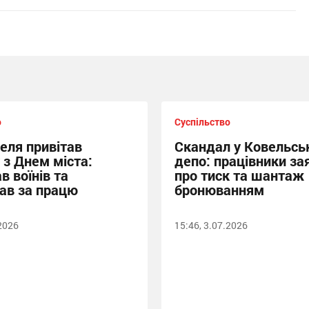
о
Суспільство
еля привітав
Скандал у Ковельсь
 з Днем міста:
депо: працівники за
в воїнів та
про тиск та шантаж
ав за працю
бронюванням
.2026
15:46, 3.07.2026