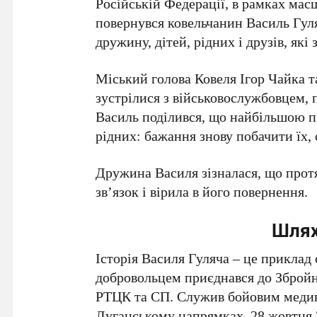
Російській Федерації, в рамках мас
повернувся ковельчанин Василь Гуля
дружину, дітей, рідних і друзів, які
Міський голова Ковеля Ігор Чайка 
зустрілися з військовослужбовцем, 
Василь поділився, що найбільшою п
рідних: бажання знову побачити їх, 
Дружина Василя зізналася, що протя
зв’язок і вірила в його повернення.
Шлях
Історія Василя Гуляча – це приклад 
добровольцем приєднався до Збройн
РТЦК та СП. Служив бойовим медик
Луганському напрямках. 28 жовтня 2