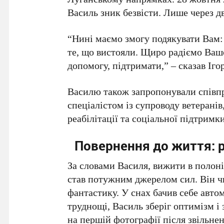
Василь зник безвісти. Лише через дв
“Нині маємо змогу подякувати Вам: з
те, що вистояли. Щиро радіємо Ваш
допомогу, підтримати,” – сказав Іго
Василю також запропонували співпр
спеціалістом із супроводу ветерані
реабілітації та соціальної підтримки
Повернення до життя: р
За словами Василя, вижити в полон
став потужним джерелом сил. Він ч
фантастику. У снах бачив себе авто
труднощі, Василь зберіг оптимізм і 
на першій фотографії після звільнен