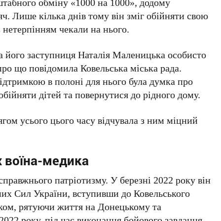
штабного обміну «1000 на 1000», додому
ч. Лише кілька днів тому він зміг обійняти свою
 з нетерпінням чекали на нього.
та його заступниця Наталія Маленицька особисто
про що повідомила Ковельська міська рада.
ідтримкою в полоні для нього була думка про
обійняти дітей та повернутися до рідного дому.
гом усього цього часу відчувала з ним міцний
 воїна-медика
справжнього патріотизму. У березні 2022 року він
их Сил України, вступивши до Ковельського
ом, рятуючи життя на Донецькому та
022 року, під час виконання бойового завдання,