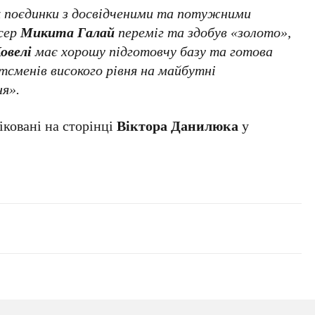
их поєдинки з досвідченими та потужними
ксер
Микита Галай
переміг та здобув «золото»,
овелі
має хорошу підготовчу базу та готова
сменів високого рівня на майбутні
ня».
іковані на сторінці
Віктора Данилюка
у