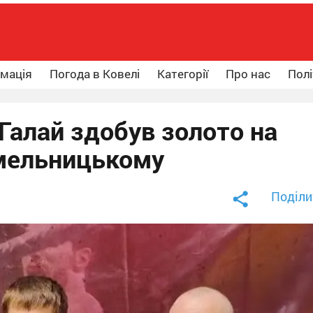
рмація
Погода в Ковелі
Категорії
Про нас
Полі
Галай здобув золото на
Хмельницькому
Поділи