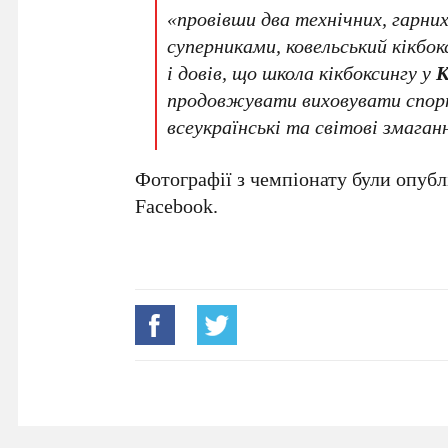
«провівши два технічних, гарн
суперниками, ковельський кікбо
і довів, що школа кікбоксингу у
К
продовжувати виховувати спорт
всеукраїнські та світові змаган
Фотографії з чемпіонату були опубл
Facebook.