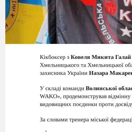
Кікбоксер з
Ковеля
Микита Галай
Хмельницького та Хмельницької об
захисника України
Назара Макаре
У складі команди
Волинської обла
WAKO», продемонстрував відмінну п
видовищних поєдинки проти досвід
За словами тренера міської федера