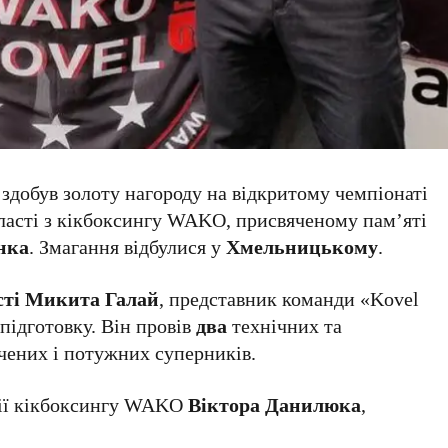
здобув золоту нагороду на відкритому чемпіонаті
ласті з кікбоксингу WAKO, присвяченому пам’яті
нка
. Змагання відбулися у
Хмельницькому
.
сті
Микита Галай
, представник команди «Kovel
ідготовку. Він провів
два
технічних та
чених і потужних суперників.
ції кікбоксингу WAKO
Віктора Данилюка
,