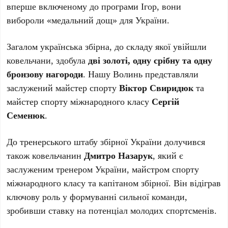
вперше включеному до програми Ігор, вони
вибороли «медальний дощ» для України.
Загалом українська збірна, до складу якої увійшли
ковельчани, здобула
дві золоті, одну срібну та одну
бронзову нагороди
. Нашу Волинь представляли
заслужений майстер спорту
Віктор Свиридюк
та
майстер спорту міжнародного класу
Сергій
Семенюк
.
До тренерського штабу збірної України долучився
також ковельчанин
Дмитро Назарук
, який є
заслуженим тренером України, майстром спорту
міжнародного класу та капітаном збірної. Він відіграв
ключову роль у формуванні сильної команди,
зробивши ставку на потенціал молодих спортсменів.