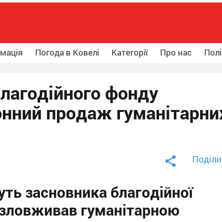
рмація
Погода в Ковелі
Категорії
Про нас
Полі
благодійного фонду
онний продаж гуманітарни
Поділи
уть засновника благодійної
й зловживав гуманітарною