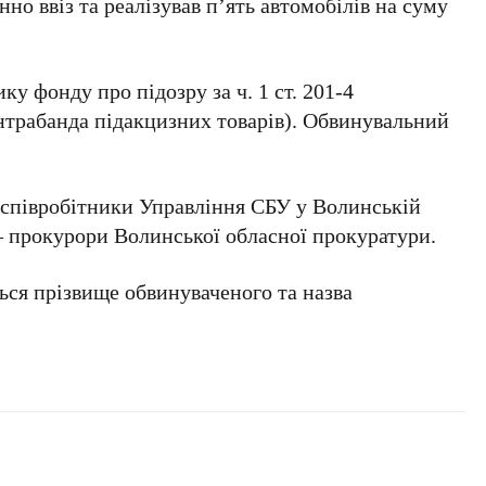
нно ввіз та реалізував п’ять автомобілів на суму
у фонду про підозру за ч. 1 ст. 201-4
нтрабанда підакцизних товарів). Обвинувальний
співробітники Управління СБУ у Волинській
– прокурори Волинської обласної прокуратури.
ься прізвище обвинуваченого та назва