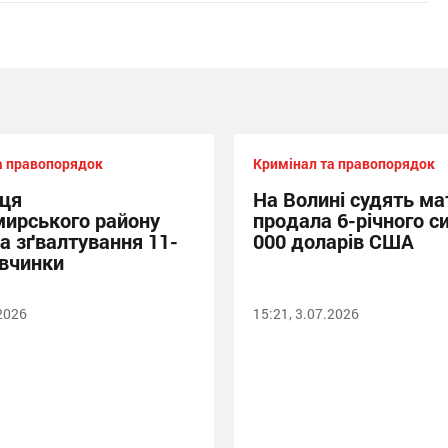
а правопорядок
Кримінал та правопорядок
ця
На Волині судять мат
ирського району
продала 6-річного си
за зґвалтування 11-
000 доларів США
івчинки
.2026
15:21, 3.07.2026