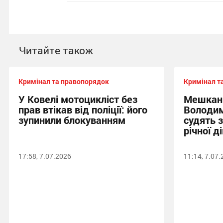
Читайте також
Кримінал та правопорядок
Кримінал т
У Ковелі мотоцикліст без
Мешкан
прав втікав від поліції: його
Володим
зупинили блокуванням
судять 
річної д
17:58, 7.07.2026
11:14, 7.07