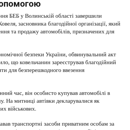
опомогою
ння БЕБ у Волинській області завершили
овеля, засновника благодійної організації, який
ення та продажу автомобілів, призначених для
номічної безпеки України, обвинувальний акт
вило, що ковельчанин зареєстрував благодійний
ити для безперешкодного ввезення
нний час, він особисто купував автомобілі в
ну. На митниці автівки декларувалися як
их військових.
давав транспортні засоби приватним особам за