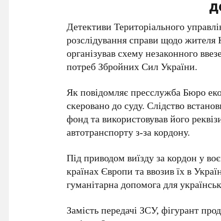
д
Детективи Територіального управлі
розслідування справи щодо жителя К
організував схему незаконного ввез
потреб Збройних Сил України.
Як повідомляє пресслужба Бюро еко
скеровано до суду. Слідство встано
фонд та використовував його реквіз
автотранспорту з-за кордону.
Під приводом виїзду за кордон у воє
країнах Європи та ввозив їх в Украї
гуманітарна допомога для українськ
Замість передачі ЗСУ, фігурант про