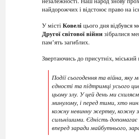
незалежності. Наш народ знову прох
найдорожчих і відстоює право на іс
У місті
Ковелі
цього дня відбувся м
Другої світової війни
зібралися ме
пам’ять загиблих.
Звертаючись до присутніх, міський
Події сьогодення та війна, яку
єдності та підтримці усього ци
цьому злу. У цей день ми схиляєм
минулому, і перед тими, хто ни
кожну невинну жертву, кожну з
сильнішими. Єдність допомагає 
вперед заради майбутнього, за