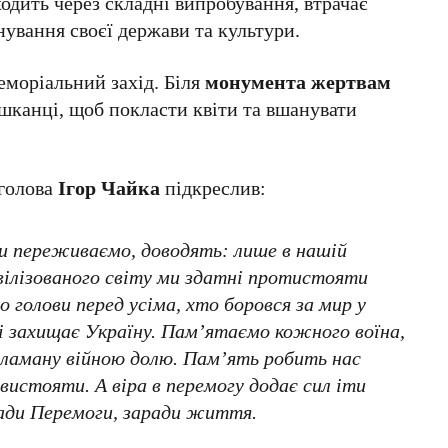
одить через складні випробування, втрачає
нування своєї держави та культури.
еморіальний захід. Біля
монумента жертвам
шканці, щоб покласти квіти та вшанувати
 голова
Ігор Чайка
підкреслив:
 ми переживаємо, доводять: лише в нашій
вілізованого світу ми здатні протистояти
о голови перед усіма, хто боровся за мир у
ні захищає Україну. Пам’ятаємо кожного воїна,
ламану війною долю. Пам’ять робить нас
вистояти. А віра в перемогу додає сил іти
ради Перемоги, заради життя.