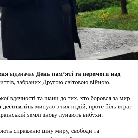
вня
відзначає
День пам’яті та перемоги над
иттів, забраних Другою світовою війною.
кої вдячності та шани до тих, хто боровся за мир
м десятиліть
минуло з тих подій, проте біль втрат
українській землі знову лунають вибухи.
люють справжню ціну миру, свободи та