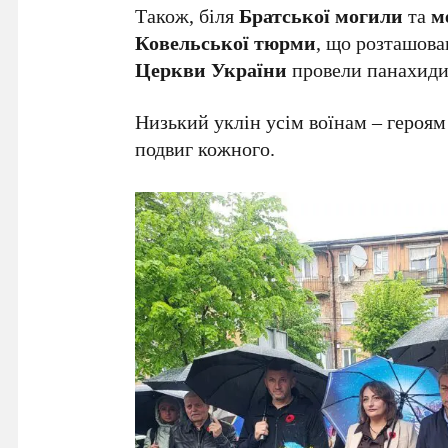
Також, біля
Братської могили
та
м
Ковельської тюрми
, що розташова
Церкви України
провели панахиди 
Низький уклін усім воїнам – героя
подвиг кожного.