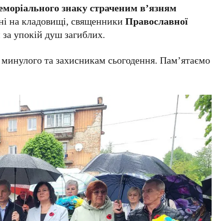
еморіального знаку страченим в’язням
ні на кладовищі, священники
Православної
за упокій душ загиблих.
м минулого та захисникам сьогодення. Пам’ятаємо