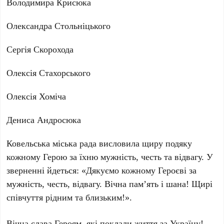
Володимира Крисюка
Олександра Стольніцького
Сергія Скорохода
Олексія Стахорського
Олексія Хоміча
Дениса Андросюка
Ковельська міська рада висловила щиру подяку
кожному Герою за їхню мужність, честь та відвагу. У
зверненні йдеться: «Дякуємо кожному Героєві за
мужність, честь, відвагу. Вічна пам’ять і шана! Щирі
співчуття рідним та близьким!».
Вічна слава Героям, які поклали життя за Україну!