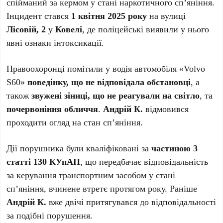
спійманий за кермом у стані наркотичного сп’яніння.
Інцидент стався
1 квітня 2025 року
на вулиці
Лісовій, 2
у
Ковелі
, де поліцейські виявили у нього
явні ознаки інтоксикації.
Правоохоронці помітили у водія автомобіля «Volvo
S60»
поведінку, що не відповідала обстановці
, а
також
звужені зіниці, що не реагували на світло
, та
почервоніння обличчя
.
Андрій К.
відмовився
проходити огляд на стан сп’яніння.
Дії порушника були кваліфіковані за
частиною 3
статті 130 КУпАП
, що передбачає відповідальність
за керування транспортним засобом у стані
сп’яніння, вчинене втретє протягом року. Раніше
Андрій К.
вже двічі притягувався до відповідальності
за подібні порушення.