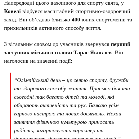
Напередодні цього важливого для спорту свята, у
Ковелі
відбувся масштабний спортивно-оздоровчий
захід. Він об’єднав близько
400
юних спортсменів та
прихильників активного способу життя.
З вітальним словом до учасників звернувся
перший
заступник міського голови
Тарас Яковлев
. Він
наголосив на значенні події:
“Олімпійський день – це свято спорту, дружби
та здорового способу життя. Приємно бачити
сьогодні так багато дітей та молоді, які
обирають активність та рух. Бажаю усім
гарного настрою та нових досягнень. Нехай
заняття фізичною культурою приносять
радість, загартовують характер та
допомагають досягати поставлених цілей.”