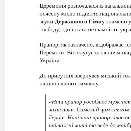
Церемонія розпочалася із загальнон
почесну місію підняття національної
звуки
Державного Гімну
знамено у
свободу, єдність та незламність укр
Прапор, як зазначено, відображає істо
Перемоги. Він слугує втіленням нац
України.
До присутніх звернувся міський го
національного символу.
«Наш прапор уособлює мужність 
захисники. Саме під цим стяго
Героїв. Нині наш прапор став впі
найважчі миті та веде до майб