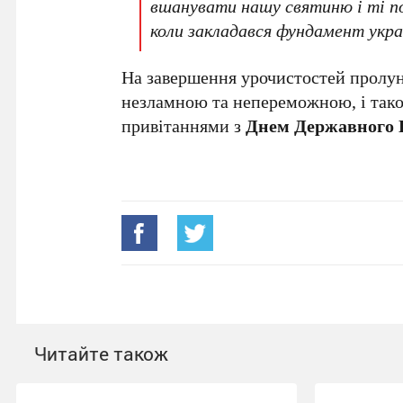
вшанувати нашу святиню і ті под
коли закладався фундамент украї
На завершення урочистостей пролуна
незламною та непереможною, і тако
привітаннями з
Днем Державного 
Читайте також