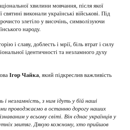
аціональної хвилини мовчання, після якої
 святині виконали українські військові. Під
рочисто злетіло у височінь, символізуючи
аїнського народу.
рію і славу, доблесть і мрії, біль втрат і силу
іональної ідентичності та незламного духу
лова
Ігор Чайка
, який підкреслив важливість
і незламність, з ним ідуть у бій наші
м ми проводжаємо в останню дорогу наших
знаваним у всьому світі. Він єднає українців у
утніх звитяг. Дякую кожному, хто прийшов