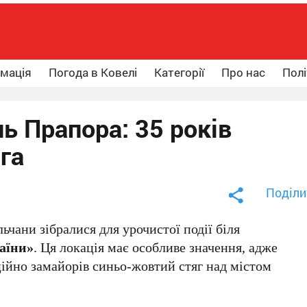
рмація
Погода в Ковелі
Категорії
Про нас
Полі
ь Прапора: 35 років
га
Поділи
ьчани зібралися для урочистої події біля
аїни»
. Ця локація має особливе значення, адже
ійно замайорів синьо-жовтий стяг над містом