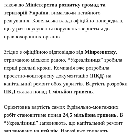
також до
Міністерства розвитку громад та
територій України
, вимагаючи негайного
реагування. Ковельська влада офіційно попередила,
що у разі неусунення порушень звернеться до
правоохоронних органів.
Згідно з офіційною відповіддю від
Мінрозвитку
,
отриманою міською радою, “Укрзалізниця” зробила
перші реальні кроки. Компанія вже розробила
проєктно-кошторисну документацію (
ПКД
) на
капітальний ремонт обох укриттів. Вартість розробки
ПКД
склала понад
1 мільйон гривень
.
Орієнтовна вартість самих будівельно-монтажних
робіт становитиме понад
24,5 мільйона гривень
. В
“Укрзалізниці” запевняють, що капітальний ремонт
заплановано на
цей рік
. Наразі вже тривають