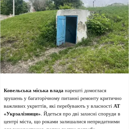
Ковельська міська влада
нарешті домоглася
зрушень у багаторічному питанні ремонту критично
важливих укриттів, які перебувають у власності
АТ
«Укрзалізниця»
. Йдеться про дві захисні споруди в
центрі міста, що роками залишалися непридатними
для використання, попри гостру потребу.