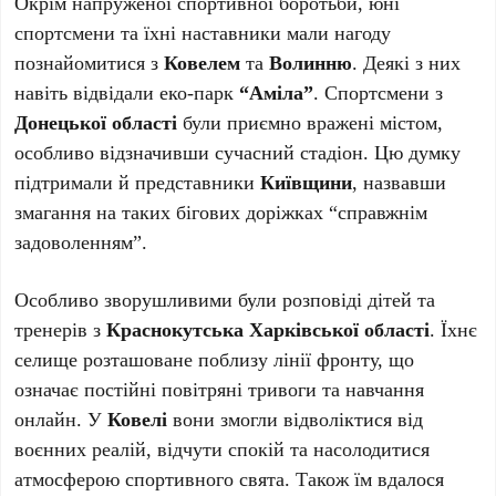
Окрім напруженої спортивної боротьби, юні
спортсмени та їхні наставники мали нагоду
познайомитися з
Ковелем
та
Волинню
. Деякі з них
навіть відвідали еко-парк
“Аміла”
. Спортсмени з
Донецької області
були приємно вражені містом,
особливо відзначивши сучасний стадіон. Цю думку
підтримали й представники
Київщини
, назвавши
змагання на таких бігових доріжках “справжнім
задоволенням”.
Особливо зворушливими були розповіді дітей та
тренерів з
Краснокутська Харківської області
. Їхнє
селище розташоване поблизу лінії фронту, що
означає постійні повітряні тривоги та навчання
онлайн. У
Ковелі
вони змогли відволіктися від
воєнних реалій, відчути спокій та насолодитися
атмосферою спортивного свята. Також їм вдалося