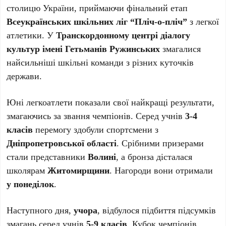
столицю України, приймаючи фінальний етап
Всеукраїнських шкільних ліг “Пліч-о-пліч”
з легкої
атлетики. У
Транскордонному центрі діалогу
культур імені Гетьманів Ружинських
змагалися
найсильніші шкільні команди з різних куточків
держави.
Юні легкоатлети показали свої найкращі результати,
змагаючись за звання чемпіонів. Серед учнів
3-4
класів
перемогу здобули спортсмени з
Дніпропетровської області
. Срібними призерами
стали представники
Волині
, а бронза дісталася
школярам
Житомирщини
. Нагороди вони отримали
у понеділок
.
Наступного дня,
учора
, відбулося підбиття підсумків
змагань серед учнів
5-9 класів
. Кубок чемпіонів