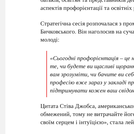
аспектів профорієнтації та освітніх
Стратегічна сесія розпочалася з пр
Бичковського. Він наголосив на суч
молоді:
«Сьогодні профорієнтація – це 
те, чи будете ви щасливі щоран
вам зрозуміти, чи бачите ви себ
професію вже зараз у закладі п
підтримувати кожен ваш свідом
Цитата Стіва Джобса, американсько
обмежений, тому не витрачайте йог
своїм серцем і інтуїцією», стала ле