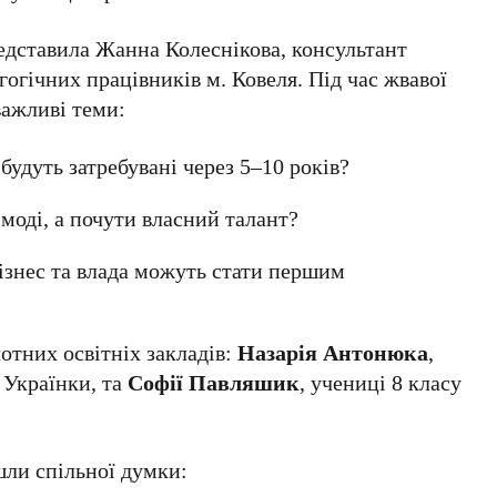
едставила Жанна Колеснікова, консультант
огічних працівників м. Ковеля. Під час жвавої
важливі теми:
будуть затребувані через 5–10 років?
 моді, а почути власний талант?
ізнес та влада можуть стати першим
отних освітніх закладів:
Назарія Антонюка
,
 Українки, та
Софії Павляшик
, учениці 8 класу
шли спільної думки: