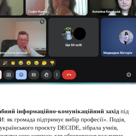
табний інформаційно-комунікаційний захід
під
 як громада підтримує вибір професії». Подія,
українського проєкту DECIDE, зібрала учнів,
депутатського корпусу для обговорення важливих