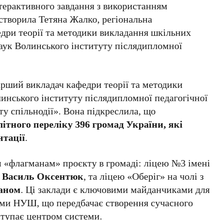
терактивного завдання з використанням
створила Тетяна Жалко, регіональна
едри теорії та методики викладання шкільних
наук Волинського інституту післядипломної
арший викладач кафедри теорії та методики
инського інституту післядипломної педагогічної
у спільнодії». Вона підкреслила, що
ітного переліку 396 громад України, які
нтації
.
м «флагманам» проєкту в громаді: ліцею №3 імені
р
Василь Оксентюк
, та ліцею «Оберіг» на чолі з
аном
. Ці заклади є ключовими майданчиками для
рми НУШ, що передбачає створення сучасного
ступає центром системи.