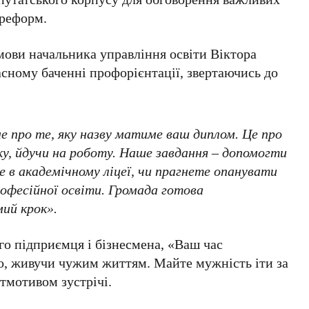
 реформ.
омови начальника управління освіти Віктора
асному баченні профорієнтації, звертаючись до
не про те, яку назву матиме ваш диплом. Це про
ку, йдучи на роботу. Наше завдання – допомогти
е в академічному ліцеї, чи прагнете опанувати
рофесійної освіти. Громада готова
ий крок».
го підприємця і бізнесмена, «Ваш час
о, живучи чужим життям. Майте мужність іти за
йтмотивом зустрічі.