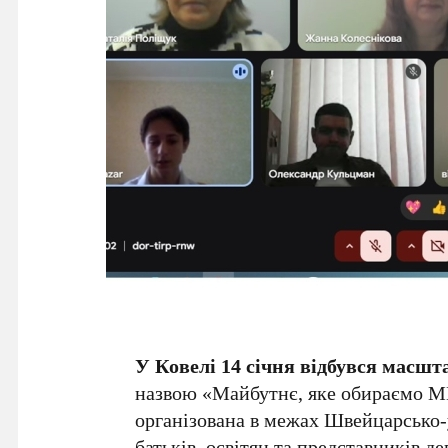
У Ковелі 14 січня відбувся масш
назвою «Майбутнє, яке обираємо МИ:
організована в межах Швейцарсько-
батьків, освітян та представників 