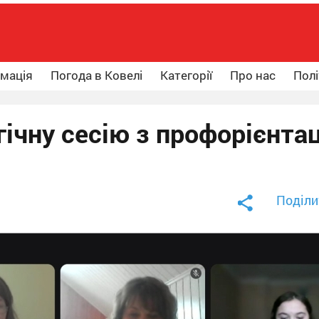
рмація
Погода в Ковелі
Категорії
Про нас
Полі
ічну сесію з профорієнтац
Поділи