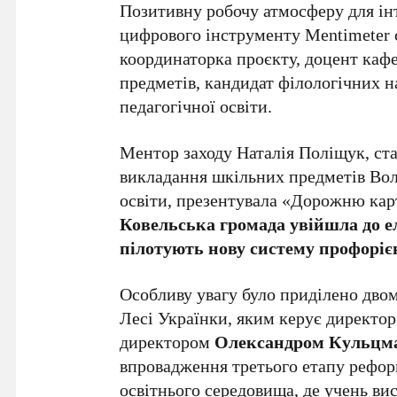
Позитивну робочу атмосферу для ін
цифрового інструменту Mentimeter 
координаторка проєкту, доцент каф
предметів, кандидат філологічних 
педагогічної освіти.
Ментор заходу Наталія Поліщук, ст
викладання шкільних предметів Вол
освіти, презентувала «Дорожню карт
Ковельська громада увійшла до ел
пілотують нову систему профоріє
Особливу увагу було приділено дво
Лесі Українки, яким керує директо
директором
Олександром Кульцм
впровадження третього етапу рефо
освітнього середовища, де учень ви