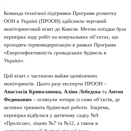
Команда технічної підтримки Програми розвитку
ООН в Україні (ПРООН) здійснила черговий
моніторинговий візит до Ковеля. Метою поїздки була
перевірка ходу робіт на комунальних об’єктах, що
проходять термомодернізацію в рамках Програми
«Енергоефективність громадських будівель в
Україні».
Цей візит є частиною майже щомісячних
моніторингів. Цього разу експерти ПРООН –
Анастасія Криволапова, Аліна Лебедєва
та
Антон
Федюкович
– оглянули чотири із семи об’єктів, де
активно тривають будівельні роботи. Зокрема,
перевірка відбулася у дитячому садку №9
«Пролісок», ліцеях №7 та №12, а також в
адміністративній будівлі міської ради.