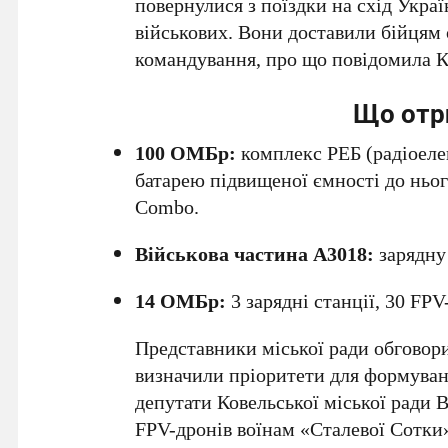
повернулися з поїздки на схід Украї
військових. Вони доставили бійцям 
командування, про що повідомила Ко
Що отр
100 ОМБр:
комплекс РЕБ (радіоеле
батарею підвищеної ємності до ньог
Combo.
Військова частина А3018:
зарядну 
14 ОМБр:
3 зарядні станції, 30 FPV
Представники міської ради обговори
визначили пріоритети для формуванн
депутати Ковельської міської ради
FPV-дронів воїнам «Сталевої Сотки