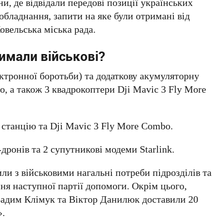
ни, де відвідали передові позиції українських
обладнання, запити на яке були отримані від
вельська міська рада.
имали військові?
ктронної боротьби) та додаткову акумуляторну
о, а також 3 квадрокоптери Dji Mavic 3 Fly More
станцію та Dji Mavic 3 Fly More Combo.
-дронів та 2 супутникові модеми Starlink.
ли з військовими нагальні потреби підрозділів та
я наступної партії допомоги. Окрім цього,
 Вадим Клімук та Віктор Данилюк доставили 20
».