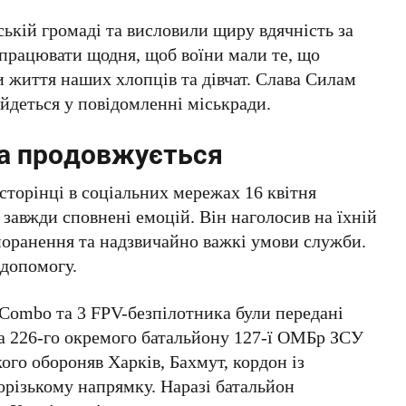
ькій громаді та висловили щиру вдячність за
працювати щодня, щоб воїни мали те, що
и життя наших хлопців та дівчат. Слава Силам
 йдеться у повідомленні міськради.
а продовжується
 сторінці в соціальних мережах 16 квітня
 завжди сповнені емоцій. Він наголосив на їхній
поранення та надзвичайно важкі умови служби.
 допомогу.
 Combo та 3 FPV-безпілотника були передані
а 226-го окремого батальйону 127-ї ОМБр ЗСУ
го обороняв Харків, Бахмут, кордон із
різькому напрямку. Наразі батальйон