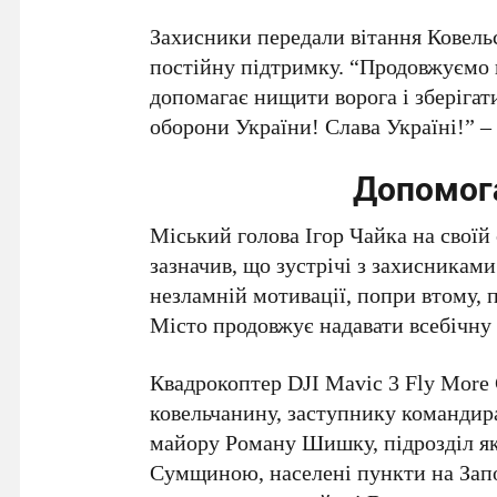
Захисники передали вітання Ковельс
постійну підтримку. “Продовжуємо 
допомагає нищити ворога і зберігат
оборони України! Слава Україні!” –
Допомог
Міський голова Ігор Чайка на своїй
зазначив, що зустрічі з захисниками
незламній мотивації, попри втому, 
Місто продовжує надавати всебічну
Квадрокоптер DJI Mavic 3 Fly More
ковельчанину, заступнику командир
майору Роману Шишку, підрозділ яко
Сумщиною, населені пункти на Запо