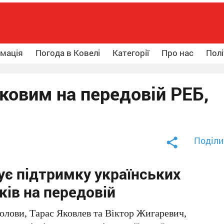
рмація
Погода в Ковелі
Категорії
Про нас
Полі
ковим на передовій РЕБ,
Поділи
є підтримку українських
ків на передовій
олови, Тарас Яковлев та Віктор Жигаревич,