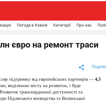
рмація
Погода в Ковелі
Категорії
Про нас
Полі
лн євро на ремонт траси
Поділи
сову підтримку від європейських партнерів —
4,5
ою, виділеною місту на розвиток, і буде
Розвиток транскордонної доступності та
ури Підляського воєводства та Волинської