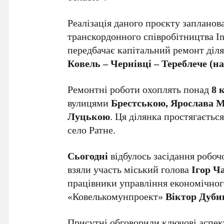
Реалізація даного проєкту запланов
транскордонного співробітництва I
передбачає капітальний ремонт діл
Ковель – Чернівці – Тереблече (на
Ремонтні роботи охоплять понад
8 
вулицями
Брестською, Ярослава М
Луцькою
. Ця ділянка простягається
село Ратне.
Сьогодні
відбулось засідання робочо
взяли участь міський голова
Ігор Ч
працівники управління економічного
«Ковелькомунпроект»
Віктор Дуби
Присутні обговорили ключові аспек