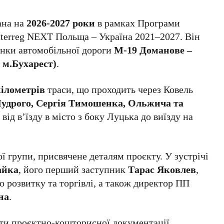
ана на
2026-2027 роки
в рамках Програми
nterreg NEXT Польща – Україна 2021–2027. Він
янки автомобільної дороги
М-19 Доманове –
 м.Бухарест)
.
кілометрів
траси, що проходить через Ковель
удрого, Сергія Тимошенка, Ольжича та
 від в’їзду в місто з боку Луцька до виїзду на
ї групи, присвячене деталям проєкту. У зустрічі
айка
, його перший заступник
Тарас Яковлев
,
 розвитку та торгівлі, а також директор ПП
на
.
ти проєктно-кошторисної документації.