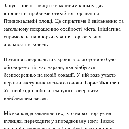
Запуск нової локації є важливим кроком для
вирішення проблеми стихійної торгівлі на
Привокзальній площі. Це сприятиме її звільненню та
загальному покращенню охайності міста. Ініціатива
спрямована на впорядкування торговельної
діяльності в Ковелі.
Питання завершальних кроків з благоустрою було
обговорено під час наради, яка відбулася
безпосередньо на новій локації. У ній взяв участь
перший заступник міського голови
Тарас Яковлев
.
Усі необхідні роботи планують завершити
найближчим часом.
Міська влада закликає тих, хто наразі торгує на
вулицях, переходити у впорядковану зону. Також
покупців закликають частіше відвідувати ринок,