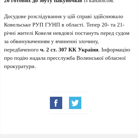
26 готових до збуту пакуночків
із канабісом.
Досудове розслідування у цій справі здійснювало
Ковельське РУП ГУНП в області. Тепер 20- та 21-
річні жителі Ковеля невдовзі постануть перед судом
за обвинуваченням у вчиненні злочину,
передбаченого
ч. 2 ст. 307 КК України
. Інформацію
про подію надала пресслужба Волинської обласної
прокуратури.