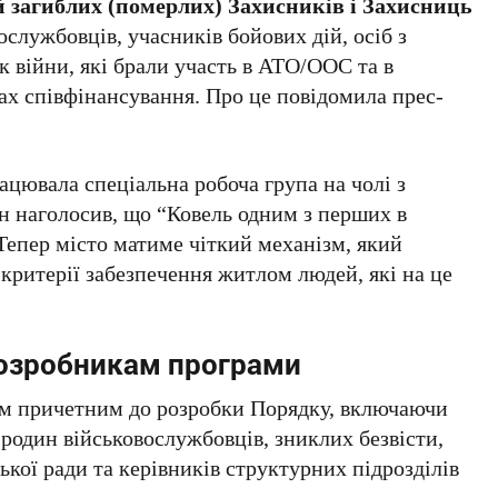
й загиблих (померлих) Захисників і Захисниць
ослужбовців, учасників бойових дій, осіб з
док війни, які брали участь в АТО/ООС та в
вах співфінансування. Про це повідомила прес-
ацювала спеціальна робоча група на чолі з
н наголосив, що “Ковель одним з перших в
Тепер місто матиме чіткий механізм, який
критерії забезпечення житлом людей, які на це
розробникам програми
ім причетним до розробки Порядку, включаючи
 родин військовослужбовців, зниклих безвісти,
ської ради та керівників структурних підрозділів