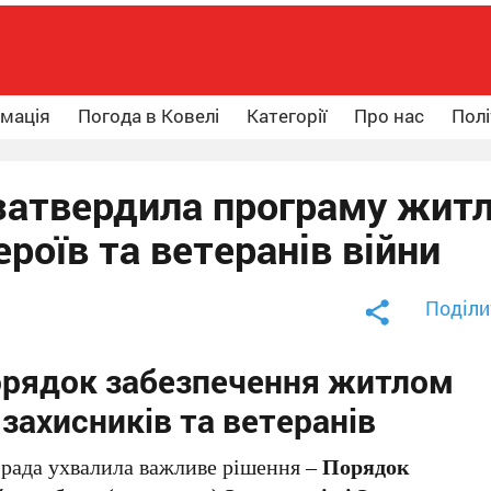
рмація
Погода в Ковелі
Категорії
Про нас
Полі
 затвердила програму жит
роїв та ветеранів війни
Поділи
орядок забезпечення житлом
захисників та ветеранів
а рада ухвалила важливе рішення –
Порядок