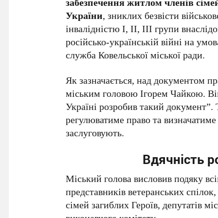
забезпечення житлом членів сіме
України
, зниклих безвісти військов
інвалідністю І, II, III групи внаслі
російсько-українській війні на умо
служба Ковельської міської ради.
Як зазначається, над документом пр
міським головою Ігорем Чайкою. Ві
Україні розробив такий документ”. 
регулюватиме право та визначатиме 
заслуговують.
Вдячність 
Міський голова висловив подяку вс
представників ветеранських спілок,
сімей загиблих Героїв, депутатів мі
виконавчого комітету.