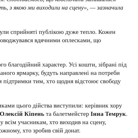
ть, з якою ми виходили на сцену», — зазначила
ули сприйняті публікою дуже тепло. Кожен
проводжувався вдячними оплесками, що
о благодійний характер. Усі кошти, зібрані під
ваного ярмарку, будуть направлені на потреби
ом підтримки тим, хто щодня відстоює свободу
иками цього дійства виступили: керівник хору
Олексій Кіпень
та балетмейстер
Інна Темрук
.
 всім учасникам, хто виходив на сцену,
ожному, хто зробив свій донат.