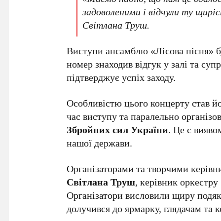
задоволеними і відчули ту щиріс
Світлана Труш.
Виступи ансамблю «Лісова пісня» б
номер знаходив відгук у залі та су
підтверджує успіх заходу.
Особливістю цього концерту став йог
час виступу та паралельно організо
Збройних сил України
. Це є вияв
нашої держави.
Організаторами та творчими керівн
Світлана Труш
, керівник оркестру
Організатори висловили щиру подяку
долучився до ярмарку, глядачам та к