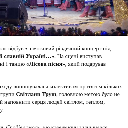
а» відбувся святковий різдвяний концерт під
ій славній Україні…»
. На сцені виступав
ні і танцю
«Лісова пісня»
, який подарував
заходу виношувалася колективом протягом кількох
ї групи
Світлани Труш
, головною метою було не
 й наповнити серця людей світлом, теплом,
у.
я. Сподіваємось, що ковельчани залишилися