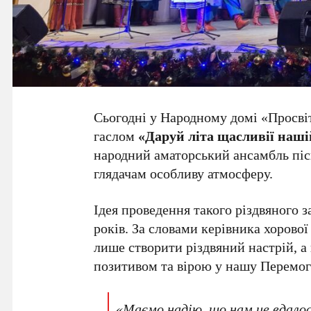
Сьогодні у Народному домі «Просвіт
гаслом
«Даруй літа щасливії наш
народний аматорський ансамбль піс
глядачам особливу атмосферу.
Ідея проведення такого різдвяного 
років. За словами керівника хорово
лише створити різдвяний настрій, а
позитивом та вірою у нашу Перемог
«Маємо надію, що нам це вдалос