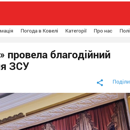
рмація
Погода в Ковелі
Категорії
Про нас
Полі
я» провела благодійний
ля ЗСУ
Поділи