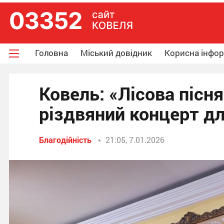
Головна
Міський довідник
Корисна інфо
Ковель: «Лісова пісн
різдвяний концерт д
Благодійність
21:05, 7.01.2026