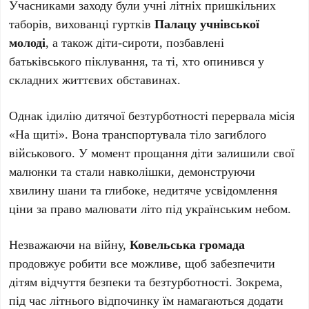
Учасниками заходу були учні літніх пришкільних
таборів, вихованці гуртків
Палацу учнівської
молоді
, а також діти-сироти, позбавлені
батьківського піклування, та ті, хто опинився у
складних життєвих обставинах.
Однак ідилію дитячої безтурботності перервала місія
«На щиті». Вона транспортувала тіло загиблого
військового. У момент прощання діти залишили свої
малюнки та стали навколішки, демонструючи
хвилину шани та глибоке, недитяче усвідомлення
ціни за право малювати літо під українським небом.
Незважаючи на війну,
Ковельська громада
продовжує робити все можливе, щоб забезпечити
дітям відчуття безпеки та безтурботності. Зокрема,
під час літнього відпочинку їм намагаються додати