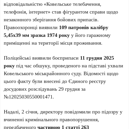
відповідальністю «Ковельське телебачення,
телефонія, інтернет» став фігурантом справи щодо
незаконного зберігання бойових припасів.
Правоохоронці виявили
109 патронів калібру
5,45х39 мм зразка 1974 року
у його гаражному
приміщенні на території місця проживання.
Поліцейські виявили боєприпаси
11 грудня 2025
року
під час обшуку, проведеного на підставі ухвали
Ковельського міськрайонного суду. Відомості щодо
цього факту були внесені до Єдиного реєстру
досудових розслідувань 29 грудня за
№12025030550001471.
Надалі, 2 січня, директору повідомили про підозру у
вчиненні кримінального правопорушення,
передбаченого
частиною 1 статті 263