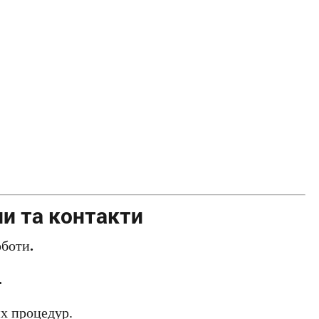
ли та контакти
оботи
.
.
их процедур.