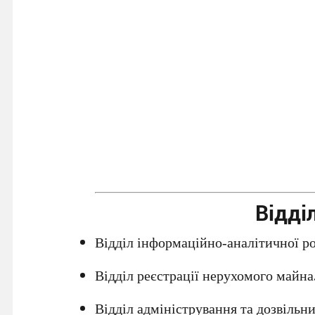
Відді
Відділ інформаційно-аналітичної р
Відділ реєстрації нерухомого майна
Відділ адміністрування та дозвільн