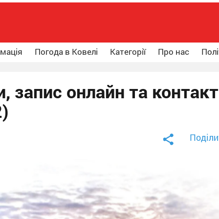
рмація
Погода в Ковелі
Категорії
Про нас
Полі
, запис онлайн та контак
2)
Поділи