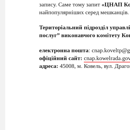
запису. Саме тому запит
«ЦНАП Ков
найпопулярніших серед мешканців.
Територіальний підрозділ управл
послуг” виконавчого комітету Ков
електронна пошта
:
cnap.koveltp@
офіційний сайт:
cnap.kowelrada.gov
адреса:
45008, м. Ковель, вул. Драг