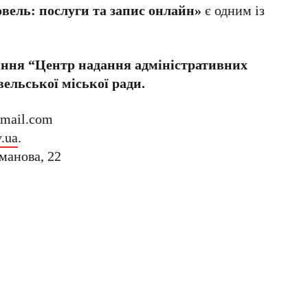
ель: послуги та запис онлайн»
є одним із
іння “Центр надання адміністративних
ельської міської ради.
gmail.com
.ua
.
оманова, 22