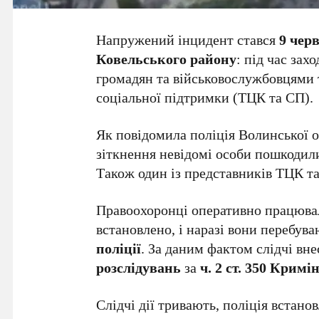
Напружений інцидент стався
9 чер
Ковельського району
: під час за
громадян та військовослужбовцями 
соціальної підтримки (ТЦК та СП).
Як повідомила поліція Волинської о
зіткнення невідомі особи пошкодил
Також один із представників ТЦК т
Правоохоронці оперативно працювали
встановлено, і наразі вони перебув
поліції
. За даним фактом слідчі вн
розслідувань
за
ч. 2 ст. 350 Крим
Слідчі дії тривають, поліція встанов