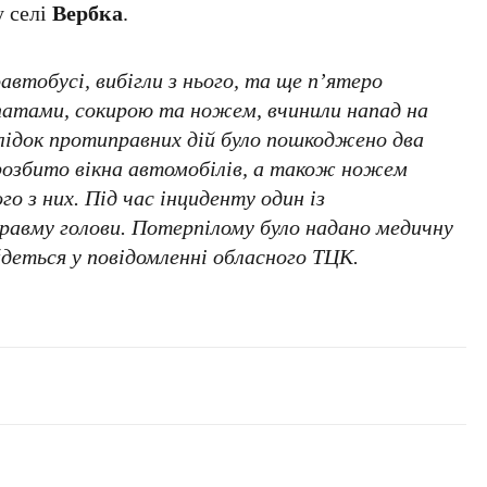
у селі
Вербка
.
оавтобусі, вибігли з нього, та ще п’ятеро
опатами, сокирою та ножем, вчинили напад на
лідок протиправних дій було пошкоджено два
розбито вікна автомобілів, а також ножем
го з них. Під час інциденту один із
равму голови. Потерпілому було надано медичну
деться у повідомленні обласного ТЦК.