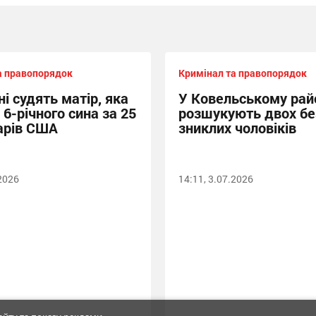
а правопорядок
Кримінал та правопорядок
і судять матір, яка
У Ковельському рай
6-річного сина за 25
розшукують двох бе
арів США
зниклих чоловіків
.2026
14:11, 3.07.2026