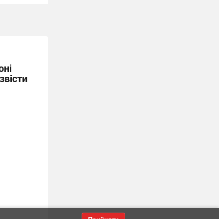
оні
звісти