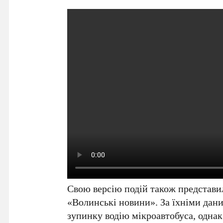
Свою версію подій також представ
«Волинські новини». За їхніми дани
зупинку водію мікроавтобуса, однак