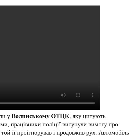
или у
Волинському ОТЦК
, яку цитують
ми, працівники поліції висунули вимогу про
 той її проігнорував і продовжив рух. Автомобіль