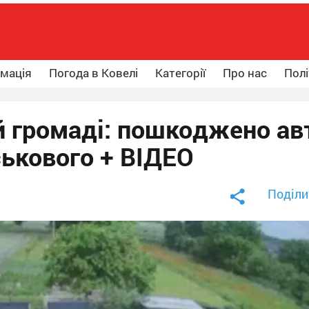
рмація
Погода в Ковелі
Категорії
Про нас
Полі
й громаді: пошкоджено ав
ськового + ВІДЕО
Поділи