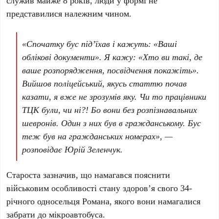
служив майже 8 років, люди у формі не
представилися належним чином.
«Спочатку бус під’їхав і кажуть: «Ваші
облікові документи». Я кажу: «Хто ви такі, де
ваше розпорядження, посвідчення покажіть».
Вийшов поліцейський, якусь статтю почав
казати, я вже не зрозумів яку. Чи то працівники
ТЦК були, чи ні?! Бо вони без розпізнавальних
шевронів. Один з них був в гражданському. Бус
теж був на гражданських номерах», —
розповідає Юрій Зеленчук.
Староста зазначив, що намагався пояснити
військовим особливості стану здоров’я свого 34-
річного односельця Романа, якого вони намагалися
забрати до мікроавтобуса.