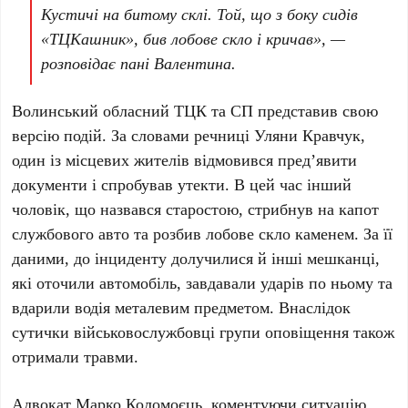
Кустичі на битому склі. Той, що з боку сидів
«ТЦКашник», бив лобове скло і кричав», —
розповідає пані Валентина.
Волинський обласний ТЦК та СП представив свою
версію подій. За словами речниці Уляни Кравчук,
один із місцевих жителів відмовився пред’явити
документи і спробував утекти. В цей час інший
чоловік, що назвався старостою, стрибнув на капот
службового авто та розбив лобове скло каменем. За її
даними, до інциденту долучилися й інші мешканці,
які оточили автомобіль, завдавали ударів по ньому та
вдарили водія металевим предметом. Внаслідок
сутички військовослужбовці групи оповіщення також
отримали травми.
Адвокат Марко Коломоєць, коментуючи ситуацію,