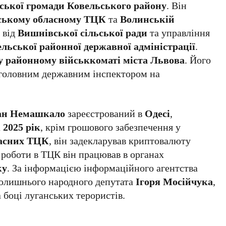
ської громади Ковельського району
. Він
ському обласному ТЦК
та
Волинській
и від
Вишнівської сільської ради
та управління
льської районної державної адміністрації
.
 районному військкоматі міста Львова
. Його
головним державним інспектором на
ан Немашкало
зареєстрований в
Одесі
,
а
2025 рік
, крім грошового забезпечення у
асних ТЦК
, він задекларував криптовалюту
 роботи в ТЦК він працював в органах
ку
. За інформацією інформаційного агентства
 колишнього народного депутата
Ігоря Мосійчука
,
 боці луганських терористів.