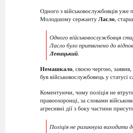
Одного з військовослужбовців уже п
Молодшому сержанту
Ласло
, стар
Одного військовослужбовця ст
Ласло було притягнено до відпов
Левицький
.
Немашкало
, своєю чергою, заявив,
був військовослужбовець у статусі 
Коментуючи, чому поліція не втрут
правоохоронці, за словами військов
агресивні дії з боку частини присут
Поліція не ризикнула виходити д