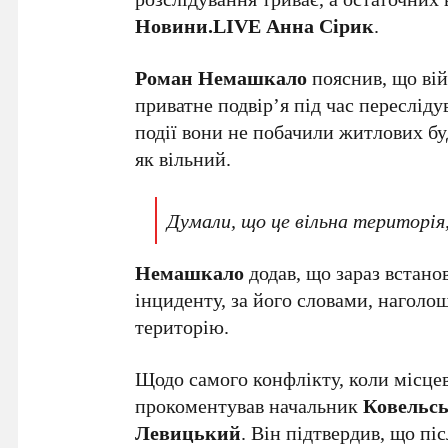
Новини.LIVE Анна Сірик
.
Роман Немашкало
пояснив, що вій
приватне подвір’я під час переслід
події вони не побачили житлових бу
як вільний.
Думали, що це вільна територія,
Немашкало
додав, що зараз встано
інциденту, за його словами, нагол
територію.
Щодо самого конфлікту, коли місцев
прокоментував начальник
Ковельсь
Левицький
. Він підтвердив, що пі