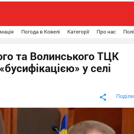
рмація
Погода в Ковелі
Категорії
Про нас
Полі
ого та Волинського ТЦК
 «бусифікацією» у селі
Поділи