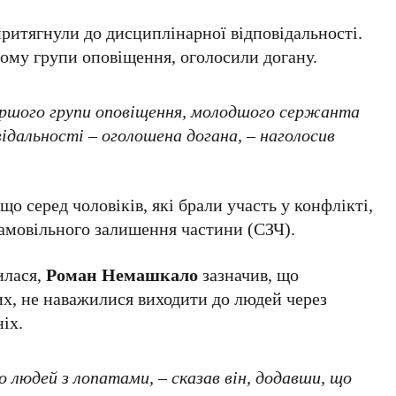
ритягнули до дисциплінарної відповідальності.
шому групи оповіщення, оголосили догану.
аршого групи оповіщення, молодшого сержанта
ідальності – оголошена догана, – наголосив
 що серед чоловіків, які брали участь у конфлікті,
самовільного залишення частини (СЗЧ).
илася,
Роман Немашкало
зазначив, що
их, не наважилися виходити до людей через
ніх.
о людей з лопатами, – сказав він, додавши, що