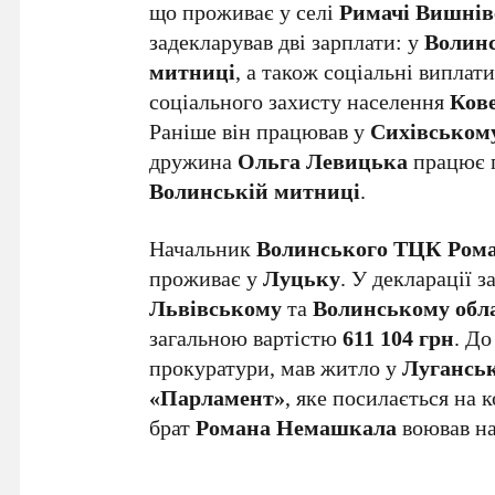
що проживає у селі
Римачі Вишнів
задекларував дві зарплати: у
Волин
митниці
, а також соціальні виплат
соціального захисту населення
Кове
Раніше він працював у
Сихівському
дружина
Ольга Левицька
працює 
Волинській митниці
.
Начальник
Волинського ТЦК Ром
проживає у
Луцьку
. У декларації з
Львівському
та
Волинському обл
загальною вартістю
611 104 грн
. До
прокуратури, мав житло у
Лугансь
«Парламент»
, яке посилається на
брат
Романа Немашкала
воював на