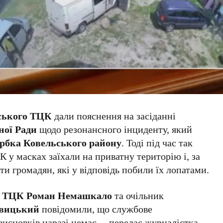
ського ТЦК
дали пояснення на засіданні
ної Ради
щодо резонансного інциденту, який
рбка Ковельського району
. Тоді під час так
 у масках заїхали на приватну територію і, за
и громадян, які у відповідь побили їх лопатами.
о ТЦК Роман Немашкало
та очільник
евицький
повідомили, що службове
висновків наразі немає, – передає журналістка