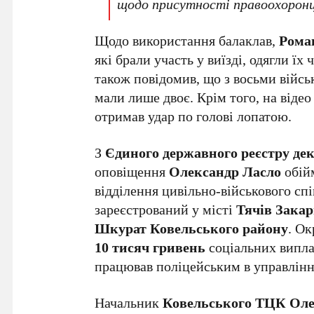
щодо присутності правоохоронц
Щодо використання балаклав,
Рома
які брали участь у виїзді, одягли їх
також повідомив, що з восьми війс
мали лише двоє. Крім того, на відео 
отримав удар по голові лопатою.
З
Єдиного державного реєстру де
оповіщення
Олександр Ласло
обійм
відділення цивільно-військового сп
зареєстрований у місті
Тячів Закар
Шкурат Ковельського району
. Ок
10 тисяч гривень
соціальних випла
працював поліцейським в управлінні
Начальник
Ковельського ТЦК Ол