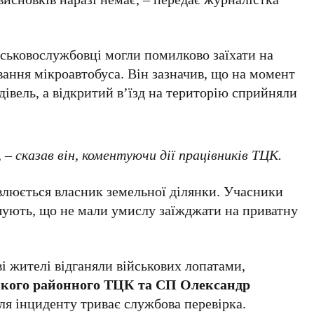
ськовослужбовці могли помилково заїхати на
ування мікроавтобуса. Він зазначив, що на момент
дівель, а відкритий в’їзд на територію сприйняли
 – сказав він, коментуючи дії працівників ТЦК.
влюється власник земельної ділянки. Учасники
ошують, що не мали умислу заїжджати на приватну
і жителі відганяли військових лопатами,
кого районного ТЦК та СП Олександр
сля інциденту триває службова перевірка.