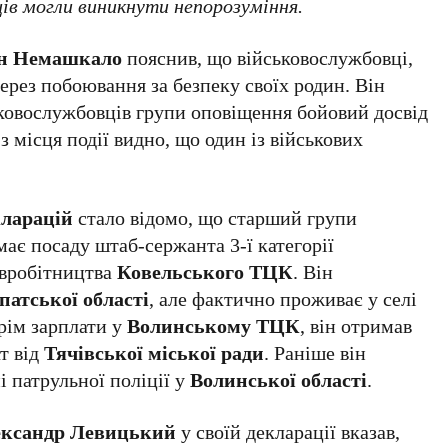
ів могли виникнути непорозуміння.
н Немашкало
пояснив, що військовослужбовці,
 через побоювання за безпеку своїх родин. Він
ьковослужбовців групи оповіщення бойовий досвід
з місця події видно, що один із військових
кларацій
стало відомо, що старший групи
ає посаду штаб-сержанта 3-ї категорії
івробітництва
Ковельського ТЦК
. Він
патської області
, але фактично проживає у селі
рім зарплати у
Волинському ТЦК
, він отримав
т від
Тячівської міської ради
. Раніше він
 патрульної поліції у
Волинської області
.
ександр Левицький
у своїй декларації вказав,