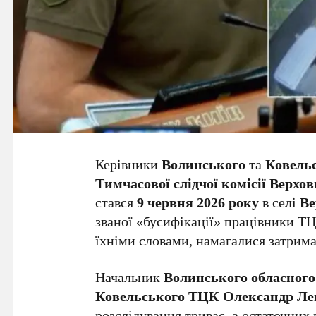
Керівники
Волинського
та
Ковель
Тимчасової слідчої комісії Верхов
стався
9 червня 2026 року
в селі
Ве
званої «бусифікації» працівники ТЦК
їхніми словами, намагалися затримат
Начальник
Волинського обласног
Ковельського ТЦК Олександр Л
розслідування триває, а остаточних 