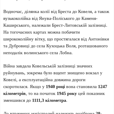
Водночас, ділянка колії від Бреста до Ковеля, а також
вузькоколійка від Янува-Поліського до Каменя-
Каширського, належали Брест-Литовській залізниці.
На тогочасних картах можна побачити
ширококолійну вітку, що простягалася від Антонівки
та Дубровиці до села Кухоцька Воля, розташованого
неподалік волинського села Лобна.
Війна завдала Ковельській залізниці значних
руйнувань, зокрема було вщент знищено вокзал у
Ковелі, а експлуатаційна довжина дороги
скоротилася. Якщо у
1940 році
вона становила
1247
кілометрів
, то на початок
1945 року
цей показник
зменшився до
1111,3 кілометра
.
До втрачених магістралей належить розібрана
28-