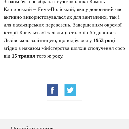
Згодом була розібрана і вузькоколійка Камінь-
Каширський – Янув-Поліський, яка у довоєнний час
активно використовувалася як для вантажних, так і
для пасажирських перевезень. Завершенням окремої
історії Ковельської залізниці стало її об’єднання з
Львівською залізницею, що відбулося у
1953 році
згідно з наказом міністерства шляхів сполучення срср
від
15 травня
того ж року.
Читайте також