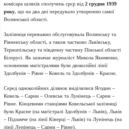
комісара шляхів сполучень срср від
2 грудня 1939
року
, що на два дні передувало утворенню самої
Волинської області.
Залізниця переважно обслуговувала Волинську та
Рівненську області, а також частково Львівську,
Тернопільську та південну частину Пінської області
Білорусі. Як зазначає журналіст Микола Якименко,
основними магістралями були двоколійні лінії
Здолбунів – Рівне – Ковель та Здолбунів – Красне.
Серед одноколійних ділянок виділялися Ягодин –
Ковель – Сарни – Олевськ та Лунінець – Сарни –
Рівне. Кінцевими станціями Ковельської залізниці
були Красне (на магістралі Здолбунів – Львів), Львів
– Підзамче (на лінії Ківерці – Львів) та Лунінець (на
лінії Лунінець – Сарни – Рівне).