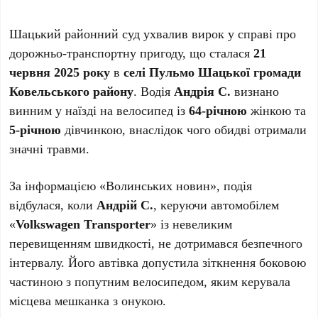
Шацький районний суд ухвалив вирок у справі про
дорожньо-транспортну пригоду, що сталася
21
червня 2025 року
в
селі Пульмо Шацької громади
Ковельського району
. Водія
Андрія С.
визнано
винним у наїзді на велосипед із
64-річною
жінкою та
5-річною
дівчинкою, внаслідок чого обидві отримали
значні травми.
За інформацією «Волинських новин», подія
відбулася, коли
Андрій С.
, керуючи автомобілем
«
Volkswagen Transporter
» із невеликим
перевищенням швидкості, не дотримався безпечного
інтервалу. Його автівка допустила зіткнення боковою
частиною з попутним велосипедом, яким керувала
місцева мешканка з онукою.