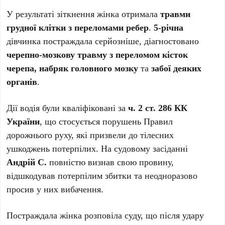
У результаті зіткнення жінка отримала
травми
грудної клітки з переломами ребер
.
5-річна
дівчинка постраждала серйозніше, діагностовано
черепно-мозкову травму з переломом кісток
черепа, набряк головного мозку
та
забої деяких
органів
.
Дії водія були кваліфіковані за
ч. 2 ст. 286 КК
України
, що стосується порушень Правил
дорожнього руху, які призвели до тілесних
ушкоджень потерпілих. На судовому засіданні
Андрій С.
повністю визнав свою провину,
відшкодував потерпілим збитки та неодноразово
просив у них вибачення.
Постраждала жінка розповіла суду, що після удару