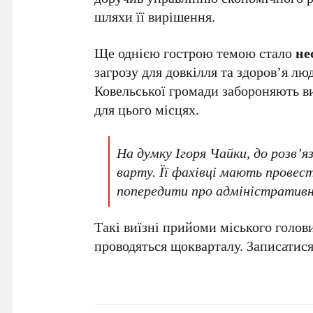
шляхи її вирішення.
Ще однією гострою темою стало
не
загрозу для довкілля та здоров’я л
Ковельської громади забороняють в
для цього місцях.
На думку Ігоря Чайки, до розв’я
варту. Її фахівці мають провес
попередити про адміністративну
Такі виїзні прийоми міського голов
проводяться щокварталу. Записатися