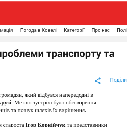
рмація
Погода в Ковелі
Категорії
Про нас
Полі
 проблеми транспорту та
Поділи
ромадян, який відбувся напередодні в
рузі
. Метою зустрічі було обговорення
ців та пошук шляхів їх вирішення.
я староста
Ігор Корнійчук
та представники