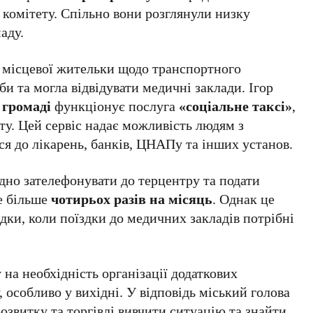
 комітету. Спільно вони розглянули низку
аду.
 місцевої жительки щодо транспортного
би та могла відвідувати медичні заклади. Ігор
 громаді
функціонує послуга
«соціальне таксі»
,
ту. Цей сервіс надає можливість людям з
ся до лікарень, банків, ЦНАПу та інших установ.
дно зателефонувати до терцентру та подати
е більше
чотирьох разів на місяць
. Однак це
ки, коли поїздки до медичних закладів потрібні
 на необхідність організації додаткових
 особливо у вихідні. У відповідь міський голова
звитку та торгівлі вивчити ситуацію та знайти