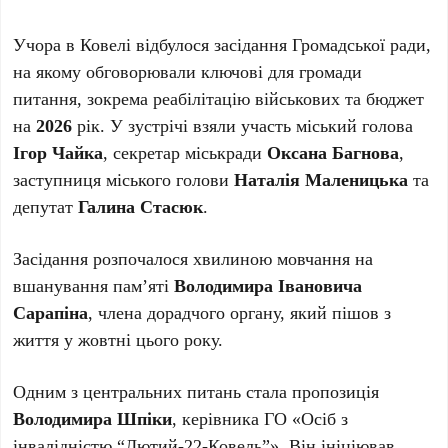
Учора в Ковелі відбулося засідання Громадської ради,
на якому обговорювали ключові для громади
питання, зокрема реабілітацію військових та бюджет
на
2026
рік. У зустрічі взяли участь міський голова
Ігор Чайка
, секретар міськради
Оксана Багнова
,
заступниця міського голови
Наталія Маленицька
та
депутат
Галина Стасюк
.
Засідання розпочалося хвилиною мовчання на
вшанування пам’яті
Володимира Івановича
Сарапіна
, члена дорадчого органу, який пішов з
життя у жовтні цього року.
Одним з центральних питань стала пропозиція
Володимира Шпіки
, керівника ГО «Осіб з
інвалідністю “Лютий-22-Ковель”». Він ініціював