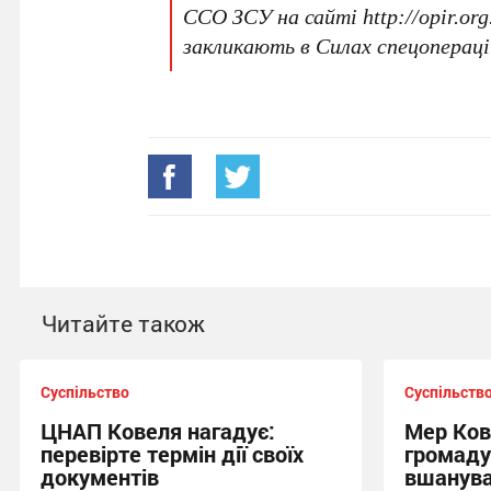
ССО ЗСУ на сайті http://opir.or
закликають в Силах спецопераці
Читайте також
Суспільство
Суспільств
ЦНАП Ковеля нагадує:
Мер Ков
перевірте термін дії своїх
громаду
документів
вшанува