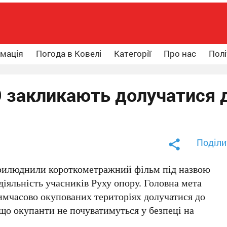
рмація
Погода в Ковелі
Категорії
Про нас
Полі
О закликають долучатися 
Поділи
рилюднили короткометражний фільм під назвою
діяльність учасників Руху опору. Головна мета
тимчасово окупованих територіях долучатися до
 що окупанти не почуватимуться у безпеці на