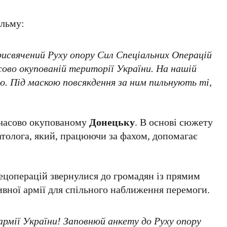
ільму:
свячений Руху опору Сил Спеціальних Операцій
ово окупованій території України. На нашій
ю. Під маскою повсякдення за ним пильнують ті,
имчасово окупованому
Донецьку
. В основі сюжету
атолога, який, працюючи за фахом, допомагає
ецоперацій звернулися до громадян із прямим
ивної армії для спільного наближення перемоги.
армії України! Заповнюй анкету до Руху опору