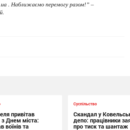
g.ua . Наближаємо перемогу разом!” –
й.
о
Суспільство
еля привітав
Скандал у Ковельсь
 з Днем міста:
депо: працівники за
в воїнів та
про тиск та шантаж