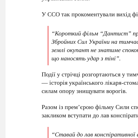
У ССО так прокоментували вихід ф
“Короткий фільм “Дантист” при
Збройних Сил України на тимчас
землі окупант не знатиме споко
що наносять удар з тіні”.
Події у стрічці розгортаються у т
— історія українського лікаря-стом
силам опору знищувати ворогів.
Разом із прем’єрою фільму Сили сп
закликом вступати до лав конспірат
“Ставай до лав конспіративної 