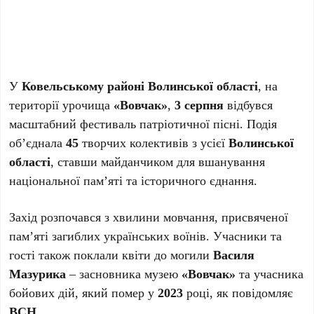
У
Ковельському районі Волинської області
, на
території урочища
«Вовчак»
,
3 серпня
відбувся
масштабний фестиваль патріотичної пісні. Подія
об’єднала
45
творчих колективів з усієї
Волинської
області
, ставши майданчиком для вшанування
національної пам’яті та історичного єднання.
Захід розпочався з хвилини мовчання, присвяченої
пам’яті загиблих українських воїнів. Учасники та
гості також поклали квіти до могили
Василя
Мазурика
– засновника музею
«Вовчак»
та учасника
бойових дій, який помер у
2023
році, як повідомляє
ВСН
.