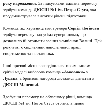
року народження
. За підсумками змагань перемогу
здобула команда
ДЮСШ №1 ім. Петра Стуса
, яка
продемонструвала високий рівень підготовки.
Команда під керівництвом тренера
Сергія Логінова
здобула перемогу над усіма суперницями, що
дозволило їй отримати звання чемпіонок Волині. Цей
результат є свідченням наполегливої праці
спортсменок та наставника.
Інші призові місця розподілилися таким чином:
срібні медалі виборола команда
«Амазонки» з
Луцька
, а бронзові нагороди дісталися дівчатам з
ДЮСШ Маневичі
.
Здобувши перемогу на обласному рівні, команда
ДЮСШ №1 ім. Петра Стуса отримала право