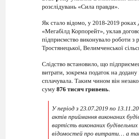
розслідувань «Сила правди».
Як стало відомо, у 2018-2019 рока
«Мегабілд Корпорейт», уклав догов
підприємство виконувало роботи з р
Тростянецької, Велимченської сільс
Слідство встановило, що підприємец
витрати, зокрема податок на додану 
сплачувала. Таким чином він незак
суму
876 тисяч гривень
.
У період з 23.07.2019 по 13.11.
актів приймання виконаних буді
вартість виконаних будівельних
відомостей про витрати… а та