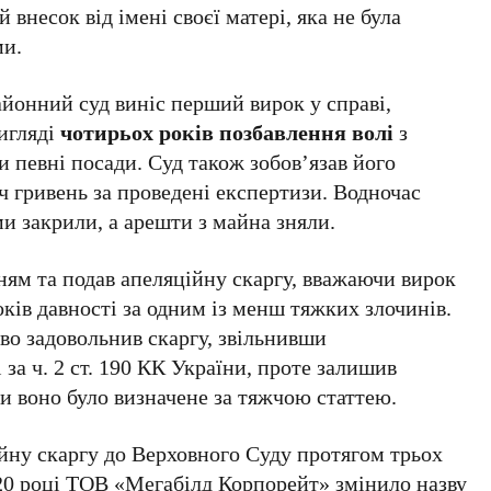
внесок від імені своєї матері, яка не була
ми.
йонний суд виніс перший вирок у справі,
игляді
чотирьох років позбавлення волі
з
 певні посади. Суд також зобов’язав його
ч гривень за проведені експертизи. Водночас
и закрили, а арешти з майна зняли.
ням та подав апеляційну скаргу, вважаючи вирок
ків давності за одним із менш тяжких злочинів.
во задовольнив скаргу, звільнивши
 за ч. 2 ст. 190 КК України, проте залишив
ки воно було визначене за тяжчою статтею.
йну скаргу до Верховного Суду протягом трьох
020 році ТОВ «Мегабілд Корпорейт» змінило назву