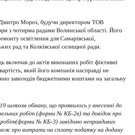
х Дмитро Мороз, будучи директором ТОВ
ори з чотирма радами Волинської області. Його
емонту освітлення для Самарівської,
ьких рад та Колківської селищної ради.
ь включав до актів виконаних робіт фіктивні
вартість, який його компанія насправді не
онно заволодів бюджетними коштами на загальну
2019 шляхом обману, що проявилось у внесенні до
вельних робіт (форми № КБ-2в) та довідок про
 робіт(форми № КБ-3) завідомо неправдивих
кож про витрати на сплату податку на додану