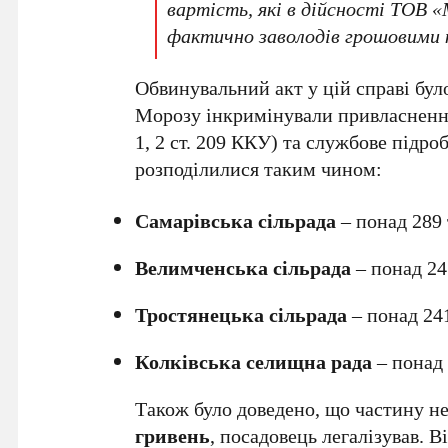
вартість, які в дійсності ТОВ 
фактично заволодів грошовими 
Обвинувальний акт у цій справі бул
Морозу інкримінували привласнення 
1, 2 ст. 209 ККУ) та службове підро
розподілилися таким чином:
Самарівська сільрада
– понад 289 
Велимченська сільрада
– понад 24
Тростянецька сільрада
– понад 241
Колківська селищна рада
– понад 
Також було доведено, що частину н
гривень
, посадовець легалізував. 