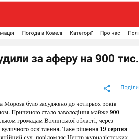
рмація
Погода в Ковелі
Категорії
Про нас
Полі
дили за аферу на 900 тис.
Поділи
а Мороза було засуджено до чотирьох років
іном. Причиною стало заволодіння майже
900
ільком громадам Волинської області, через
у вуличного освітлення. Таке рішення
19 серпня
яційний суд, повідомляє Центр журналістських