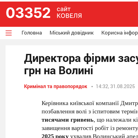
Головна
Міський довідник
Корисна інфо
Директора фірми засу
грн на Волині
Кримінал та правопорядок
14:32, 31.08.2025
Керівника київської компанії Дмитр
позбавлення волі з іспитовим терм
тисячами гривень
, що належали к
завищення вартості робіт із ремонт
2025 року
ухвалив Волинський апел