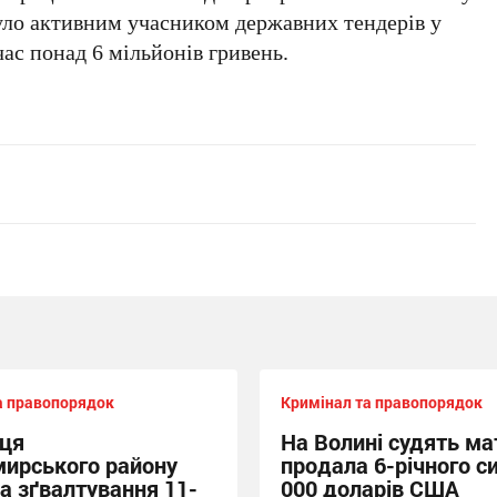
уло активним учасником державних тендерів у
час понад 6 мільйонів гривень.
а правопорядок
Кримінал та правопорядок
ця
На Волині судять мат
ирського району
продала 6-річного си
за зґвалтування 11-
000 доларів США