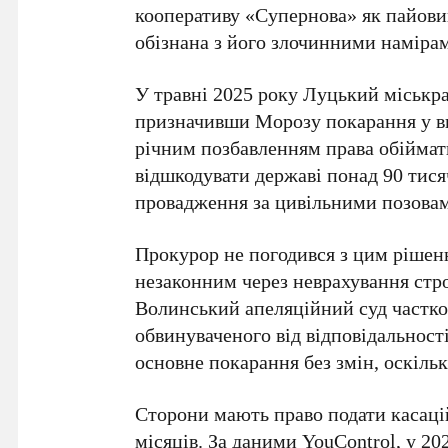
кооперативу «Супернова» як пайовий 
обізнана з його злочинними наміра
У травні 2025 року Луцький міськра
призначивши Морозу покарання у в
річним позбавленням права обіймати
відшкодувати державі понад 90 тися
провадження за цивільними позовам
Прокурор не погодився з цим рішен
незаконним через неврахування стро
Волинський апеляційний суд частко
обвинуваченого від відповідальності
основне покарання без змін, оскіль
Сторони мають право подати касаці
місяців. За даними YouControl, у 2